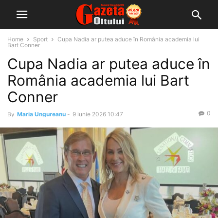
Home
Sport
Cupa Nadia ar putea aduce în România academia lui
Bart Conner
Cupa Nadia ar putea aduce în
România academia lui Bart
Conner
0
By
Maria Ungureanu
-
9 iunie 2026 10:47