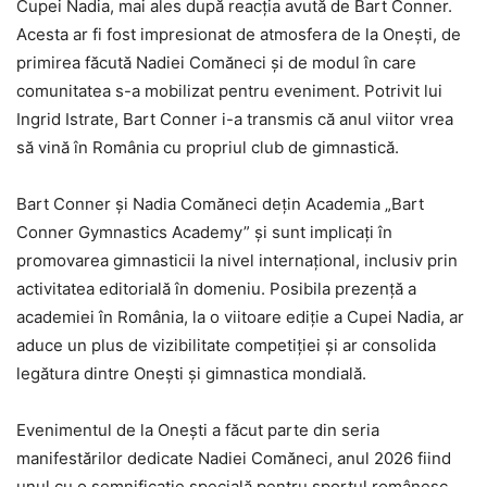
Cupei Nadia, mai ales după reacția avută de Bart Conner.
Acesta ar fi fost impresionat de atmosfera de la Onești, de
primirea făcută Nadiei Comăneci și de modul în care
comunitatea s-a mobilizat pentru eveniment. Potrivit lui
Ingrid Istrate, Bart Conner i-a transmis că anul viitor vrea
să vină în România cu propriul club de gimnastică.
Bart Conner și Nadia Comăneci dețin Academia „Bart
Conner Gymnastics Academy” și sunt implicați în
promovarea gimnasticii la nivel internațional, inclusiv prin
activitatea editorială în domeniu. Posibila prezență a
academiei în România, la o viitoare ediție a Cupei Nadia, ar
aduce un plus de vizibilitate competiției și ar consolida
legătura dintre Onești și gimnastica mondială.
Evenimentul de la Onești a făcut parte din seria
manifestărilor dedicate Nadiei Comăneci, anul 2026 fiind
unul cu o semnificație specială pentru sportul românesc.