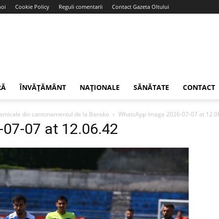
noi
Cookie Policy
Reguli comentarii
Contact Gazeta Oltului
RĂ
ÎNVĂȚĂMÂNT
NAȚIONALE
SĂNĂTATE
CONTACT
r amicale din cantonamentul de la Bansko
WhatsApp Image 2026-07-07 at 12.0
07-07 at 12.06.42