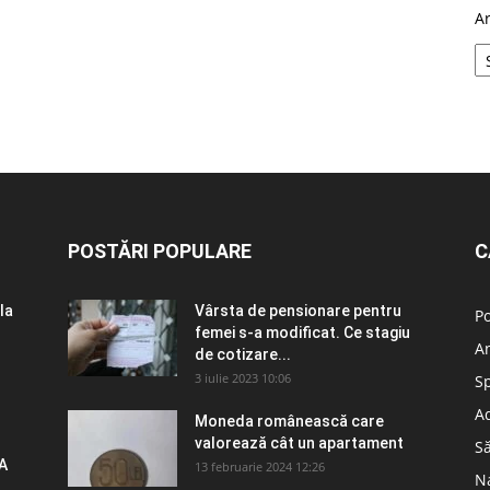
A
POSTĂRI POPULARE
C
la
Vârsta de pensionare pentru
Po
femei s-a modificat. Ce stagiu
A
de cotizare...
3 iulie 2023 10:06
S
Ad
Moneda românească care
valorează cât un apartament
S
A
13 februarie 2024 12:26
N