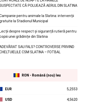
CONTROALE DE NOAPTE LA FIRMELE
SUSPECTATE CĂ POLUEAZĂ AERUL DIN SLATINA
Campanie pentru animale la Slatina: intervenții
gratuite la Stadionul Municipal
Lecții despre respect și siguranță rutieră pentru
copiii unei grădinițe din Slatina
ADEVĂRAT SAU FALS? CONTROVERSE PRIVIND
CHELTUIELILE CSM SLATINA – FOTBAL
RON - Română (nou) leu
EUR
5,2553
USD
4,5620