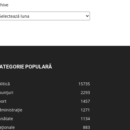
rhive
ATEGORIE POPULARĂ
litică
15735
nunțuri
2293
port
1457
ministrație
1271
ănătate
1134
aționale
883