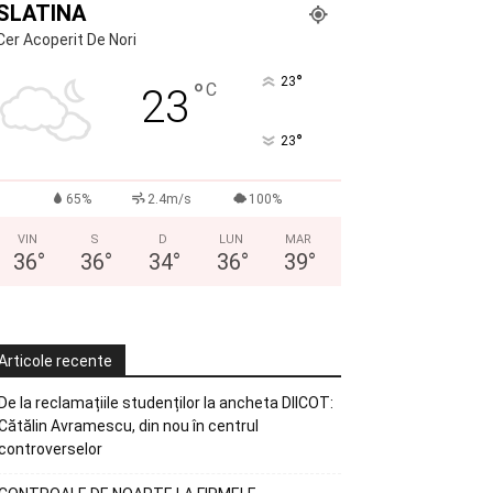
SLATINA
Cer Acoperit De Nori
°
23
°
C
23
°
23
65%
2.4m/s
100%
VIN
S
D
LUN
MAR
36
°
36
°
34
°
36
°
39
°
Articole recente
De la reclamațiile studenților la ancheta DIICOT:
Cătălin Avramescu, din nou în centrul
controverselor