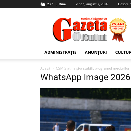
C
23
vineri, august 7, 2026
Despre 
Slatina
Gazeta
Oltului
ADMINISTRAȚIE
ANUNȚURI
CULTU
Acasă
CSM Slatina și-a stabilit programul meciurilo
WhatsApp Image 2026-