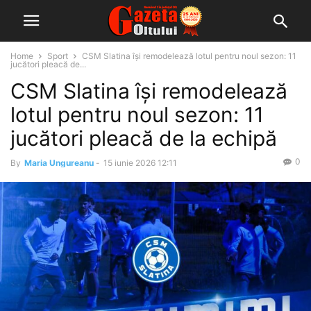
Home
Sport
CSM Slatina își remodelează lotul pentru noul sezon: 11
jucători pleacă de...
CSM Slatina își remodelează
lotul pentru noul sezon: 11
jucători pleacă de la echipă
0
By
Maria Ungureanu
-
15 iunie 2026 12:11