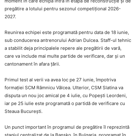
moment în care echipa intră în etapa de reconstrucție și de
pregătire a lotului pentru sezonul competițional 2026-
2027.
Reunirea echipei este programată pentru data de 18 iunie,
sub conducerea antrenorului Adrian Dulcea. Staff-ul tehnic
a stabilit deja principalele repere ale pregătirii de vară,
care va include mai multe partide de verificare, dar și un
cantonament în afara țării.
Primul test al verii va avea loc pe 27 iunie, împotriva
formației SCM Râmnicu Vâlcea. Ulterior, CSM Slatina va
disputa un nou joc amical pe 4 iulie, cu Popești Leordeni,
iar pe 25 iulie este programată o partidă de verificare cu
Steaua București.
Un punct important în programul de pregătire îl reprezintă
stagiul centralizat de la Bansko, în Bulgaria, programat în