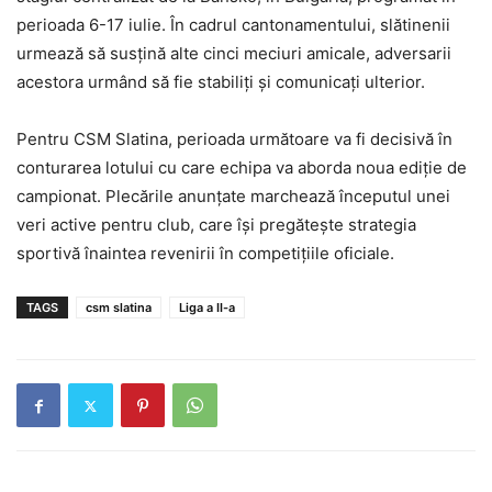
perioada 6-17 iulie. În cadrul cantonamentului, slătinenii
urmează să susțină alte cinci meciuri amicale, adversarii
acestora urmând să fie stabiliți și comunicați ulterior.
Pentru CSM Slatina, perioada următoare va fi decisivă în
conturarea lotului cu care echipa va aborda noua ediție de
campionat. Plecările anunțate marchează începutul unei
veri active pentru club, care își pregătește strategia
sportivă înaintea revenirii în competițiile oficiale.
TAGS
csm slatina
Liga a II-a