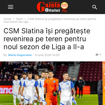
Home
Sport
CSM Slatina își pregătește revenirea pe teren pentru
noul sezon de Liga...
CSM Slatina își pregătește
revenirea pe teren pentru
noul sezon de Liga a II-a
0
By
Maria Ungureanu
-
8 iunie 2026 14:09