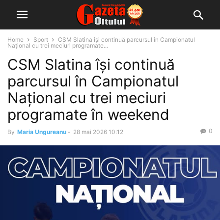
Home
Sport
CSM Slatina își continuă parcursul în Campionatul
Național cu trei meciuri programate...
CSM Slatina își continuă
parcursul în Campionatul
Național cu trei meciuri
programate în weekend
0
By
Maria Ungureanu
-
28 mai 2026 10:12