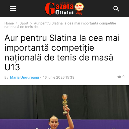
Home
Sport
Aur pentru Slatina la cea mai importantă competiție
națională de tenis de...
Aur pentru Slatina la cea mai
importantă competiție
națională de tenis de masă
U13
0
By
Maria Ungureanu
-
16 iunie 2026 15:39