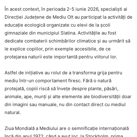
În acest context, în perioada 2-5 iunie 2026, specialiști ai
Direcției Județene de Mediu Olt au participat la activități de
educație ecologică organizate cu elevi de la școli
gimnaziale din municipiul Slatina. Activitățile au fost
dedicate combaterii schimbărilor climatice și au urmărit să
le explice copiilor, prin exemple accesibile, de ce
protejarea naturii este importantă pentru viitorul lor.
Astfel de inițiative au rolul de a transforma grija pentru
mediu într-un comportament firesc. Fără o natură
protejată, copiii riscă să învețe despre plante, păsări,
animale, ape, munți și alte elemente ale biodiversității doar
din imagini sau manuale, nu din contact direct cu mediul
natural.
Ziua Mondială a Mediului are o semnificație internațională
încă din anul 1972, când a avut loc, la Stockholm, prima