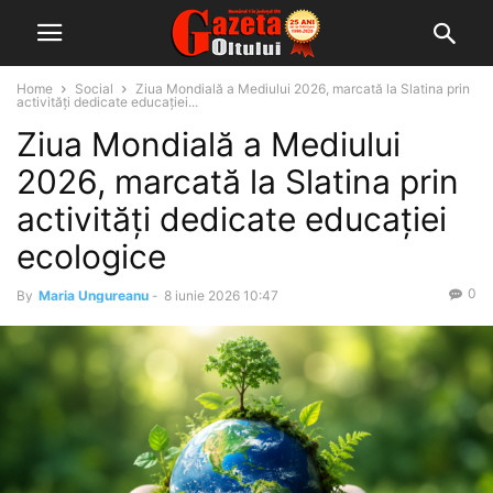
Home
Social
Ziua Mondială a Mediului 2026, marcată la Slatina prin
activități dedicate educației...
Ziua Mondială a Mediului
2026, marcată la Slatina prin
activități dedicate educației
ecologice
0
By
Maria Ungureanu
-
8 iunie 2026 10:47