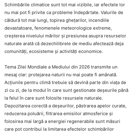
Schimbările climatice sunt tot mai vizibile, iar efectele lor
nu mai pot fi privite ca probleme îndepărtate. Valurile de
căldură tot mai lungi, topirea ghețarilor, incendiile
devastatoare, fenomenele meteorologice extreme,
creșterea nivelului mărilor și presiunea asupra resurselor
naturale arată că dezechilibrele de mediu afectează deja
comunități, ecosisteme și activități economice.
Tema Zilei Mondiale a Mediului din 2026 transmite un
mesaj clar: protejarea naturii nu mai poate fi amânată.
Acțiunile pentru climă trebuie să devină parte din viața de
zi cu zi, de la modul în care sunt gestionate deșeurile până
la felul în care sunt folosite resursele naturale.
Depozitarea corectă a deșeurilor, păstrarea apelor curate,
reducerea poluării, filtrarea emisiilor atmosferice și
folosirea mai largă a energiei regenerabile sunt măsuri
care pot contribui la limitarea efectelor schimbărilor