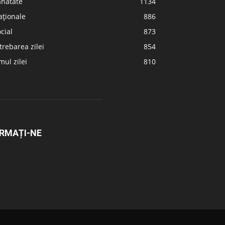
ănătate
1134
aționale
886
cial
873
trebarea zilei
854
ul zilei
810
RMAȚI-NE