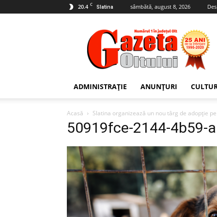
C
20.4
sâmbătă, august 8, 2026
Des
Slatina
Gazeta
Oltului
ADMINISTRAȚIE
ANUNȚURI
CULTU
Acasă
Slatina organizează un nou târg de adopție pe
50919fce-2144-4b59-