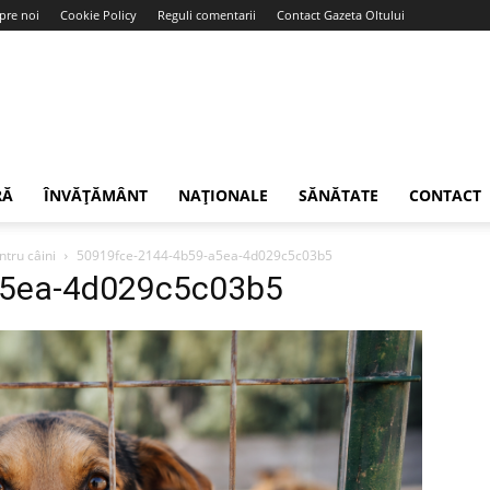
pre noi
Cookie Policy
Reguli comentarii
Contact Gazeta Oltului
RĂ
ÎNVĂȚĂMÂNT
NAȚIONALE
SĂNĂTATE
CONTACT
ntru câini
50919fce-2144-4b59-a5ea-4d029c5c03b5
a5ea-4d029c5c03b5