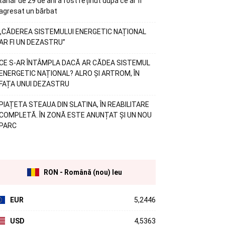
tânăr de 29 de ani a fost reținut după ce ar fi
agresat un bărbat
„CĂDEREA SISTEMULUI ENERGETIC NAȚIONAL
AR FI UN DEZASTRU”
CE S-AR ÎNTÂMPLA DACĂ AR CĂDEA SISTEMUL
ENERGETIC NAȚIONAL? ALRO ȘI ARTROM, ÎN
FAȚA UNUI DEZASTRU
PIAȚETA STEAUA DIN SLATINA, ÎN REABILITARE
COMPLETĂ. ÎN ZONĂ ESTE ANUNȚAT ȘI UN NOU
PARC
RON - Română (nou) leu
EUR
5,2446
USD
4,5363