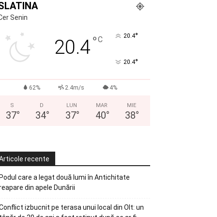
SLATINA
Cer Senin
°
20.4
°
C
20.4
°
20.4
62%
2.4m/s
4%
S
D
LUN
MAR
MIE
37
°
34
°
37
°
40
°
38
°
Articole recente
Podul care a legat două lumi în Antichitate
reapare din apele Dunării
Conflict izbucnit pe terasa unui local din Olt: un