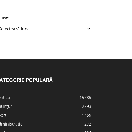
rhive
ATEGORIE POPULARĂ
litică
15735
nunțuri
2293
port
1459
ministrație
1272