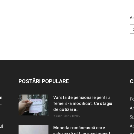
A
POSTĂRI POPULARE
C
în
Vârsta de pensionare pentru
Po
..
femei s-a modificat. Ce stagiu
A
de cotizare...
3 iulie 2023 10:06
S
Ad
ui
Moneda românească care
valorează cât un apartament