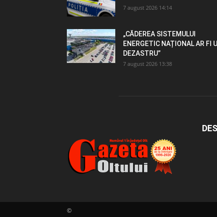
7 august 2026 14:14
„CĂDEREA SISTEMULUI
ENERGETIC NAȚIONAL AR FI 
DEZASTRU”
7 august 2026 13:38
DES
©