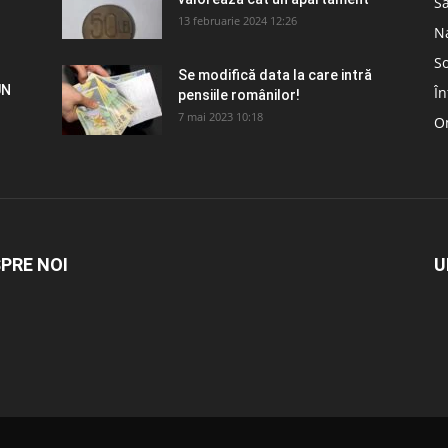
S
13 februarie 2024 12:26
N
So
Se modifică data la care intră
UN
În
pensiile românilor!
7 mai 2023 10:18
Om
PRE NOI
U