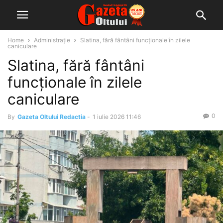
Home
Administrație
Slatina, fără fântâni funcționale în zilele
caniculare
Slatina, fără fântâni
funcționale în zilele
caniculare
0
By
Gazeta Oltului Redactia
-
1 iulie 2026 11:46