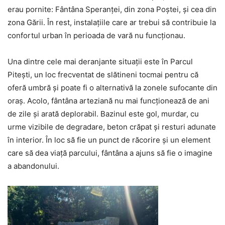
erau pornite: Fântâna Speranței, din zona Poștei, și cea din
zona Gării. În rest, instalațiile care ar trebui să contribuie la
confortul urban în perioada de vară nu funcționau.
Una dintre cele mai deranjante situații este în Parcul
Pitești, un loc frecventat de slătineni tocmai pentru că
oferă umbră și poate fi o alternativă la zonele sufocante din
oraș. Acolo, fântâna arteziană nu mai funcționează de ani
de zile și arată deplorabil. Bazinul este gol, murdar, cu
urme vizibile de degradare, beton crăpat și resturi adunate
în interior. În loc să fie un punct de răcorire și un element
care să dea viață parcului, fântâna a ajuns să fie o imagine
a abandonului.