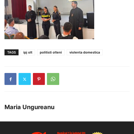
TAGS
ipj olt
politisti olteni
violenta domestica
Maria Ungureanu