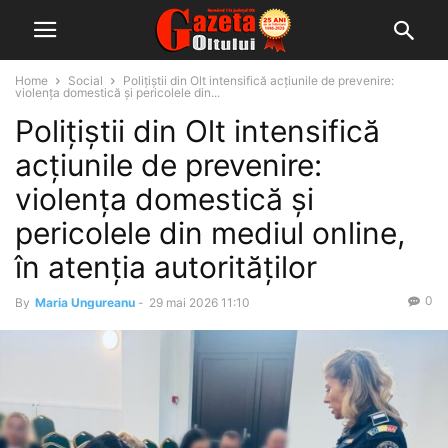
Home
Social
Polițiștii din Olt intensifică acțiunile de prevenire:
violența domestică și pericolele din...
Polițiștii din Olt intensifică
acțiunile de prevenire:
violența domestică și
pericolele din mediul online,
în atenția autorităților
0
By
Maria Ungureanu
-
29 mai 2026 11:10