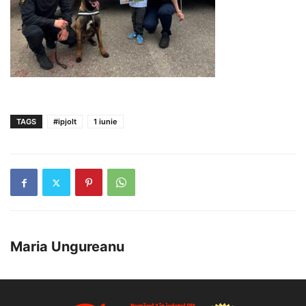
TAGS
#ipjolt
1 iunie
Maria Ungureanu