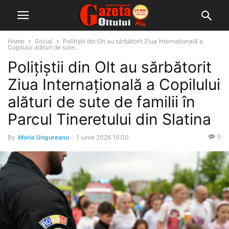
Home
Social
Polițiștii din Olt au sărbătorit Ziua Internațională a
Copilului alături de sute...
Polițiștii din Olt au sărbătorit
Ziua Internațională a Copilului
alături de sute de familii în
Parcul Tineretului din Slatina
0
By
Maria Ungureanu
-
1 iunie 2026 16:00