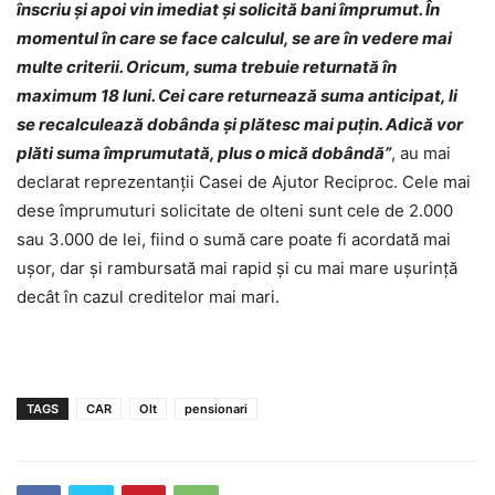
înscriu şi apoi vin imediat şi solicită bani împrumut. În
momentul în care se face calculul, se are în vedere mai
multe criterii. Oricum, suma trebuie returnată în
maximum 18 luni. Cei care returnează suma anticipat, li
se recalculează dobânda şi plătesc mai puţin. Adică vor
plăti suma împrumutată, plus o mică dobândă”
, au mai
declarat reprezentanții Casei de Ajutor Reciproc. Cele mai
dese împrumuturi solicitate de olteni sunt cele de 2.000
sau 3.000 de lei, fiind o sumă care poate fi acordată mai
uşor, dar şi rambursată mai rapid şi cu mai mare uşurinţă
decât în cazul creditelor mai mari.
TAGS
CAR
Olt
pensionari