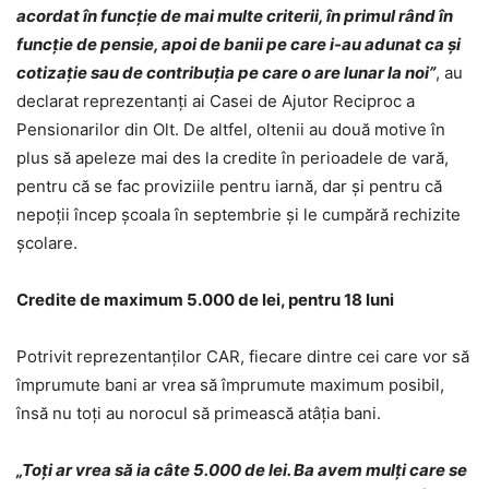
acordat în funcţie de mai multe criterii, în primul rând în
funcţie de pensie, apoi de banii pe care i-au adunat ca şi
cotizaţie sau de contribuţia pe care o are lunar la noi”
, au
declarat reprezentanți ai Casei de Ajutor Reciproc a
Pensionarilor din Olt. De altfel, oltenii au două motive în
plus să apeleze mai des la credite în perioadele de vară,
pentru că se fac proviziile pentru iarnă, dar şi pentru că
nepoţii încep şcoala în septembrie şi le cumpără rechizite
şcolare.
Credite de maximum 5.000 de lei, pentru 18 luni
Potrivit reprezentanţilor CAR, fiecare dintre cei care vor să
împrumute bani ar vrea să împrumute maximum posibil,
însă nu toţi au norocul să primească atâţia bani.
„Toţi ar vrea să ia câte 5.000 de lei. Ba avem mulţi care se