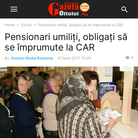
Home
Social
Pensionari umiliți, obligați să se împrumute la CAR
Pensionari umiliți, obligați să
se împrumute la CAR
0
By
Gazeta Oltului Redactia
-
27 iunie 2017 13:46