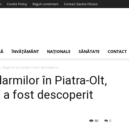
i
Cookie Policy
Reguli comentarii
Contact Gazeta Oltului
RĂ
ÎNVĂȚĂMÂNT
NAȚIONALE
SĂNĂTATE
CONTACT
t, după ce un șarpe a fost descoperit...
armilor în Piatra-Olt,
 a fost descoperit
66
0