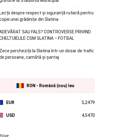
gratuite la Stadionul Municipal
Lecții despre respect și siguranță rutieră pentru
copiii unei grădinițe din Slatina
ADEVĂRAT SAU FALS? CONTROVERSE PRIVIND
CHELTUIELILE CSM SLATINA – FOTBAL
Zece percheziții la Slatina într-un dosar de trafic
de persoane, camătă și șantaj
RON - Română (nou) leu
EUR
5,2479
USD
4,5470
rhive