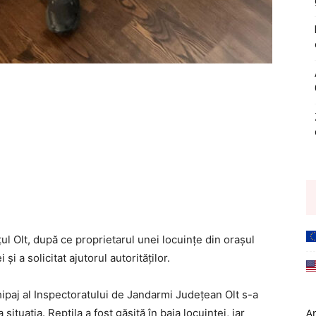
țul Olt, după ce proprietarul unei locuințe din orașul
și a solicitat ajutorul autorităților.
hipaj al Inspectoratului de Jandarmi Județean Olt s-a
ituația. Reptila a fost găsită în baia locuinței, iar
A