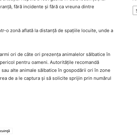
ranță, fără incidente și fără ca vreuna dintre
r-o zonă aflată la distanță de spațiile locuite, unde a
armi ori de câte ori prezența animalelor sălbatice în
pericol pentru oameni. Autoritățile recomandă
i sau alte animale sălbatice în gospodării ori în zone
ea de a le captura și să solicite sprijin prin numărul
ocuință