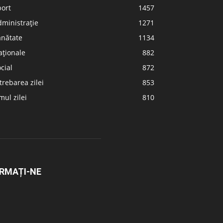
port
1457
ministrație
1271
ănătate
1134
aționale
882
cial
872
trebarea zilei
853
ul zilei
810
RMAȚI-NE