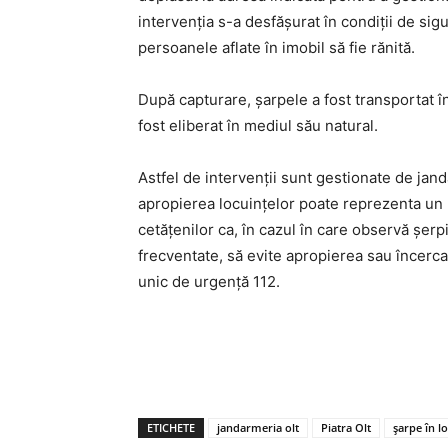
intervenția s-a desfășurat în condiții de sigu
persoanele aflate în imobil să fie rănită.
După capturare, șarpele a fost transportat înt
fost eliberat în mediul său natural.
Astfel de intervenții sunt gestionate de jand
apropierea locuințelor poate reprezenta un 
cetățenilor ca, în cazul în care observă șerp
frecventate, să evite apropierea sau încercar
unic de urgență 112.
ETICHETE
jandarmeria olt
Piatra Olt
șarpe în l