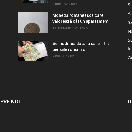
3 iulie 2023 10:06
S
Ad
Moneda românească care
valorează cât un apartament
S
13 februarie 2024 12:26
N
So
Se modifică data la care intră
În
pensiile românilor!
i
7 mai 2023 10:18
Om
PRE NOI
U