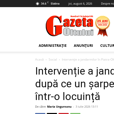
C
34.6
joi, august 6, 2026
Despre no
Slatina
Gazeta
Oltului
ADMINISTRAȚIE
ANUNȚURI
CULTU
Acasă
Social
Intervenție a jandarmilor în Piatra-Ol
Intervenție a jand
după ce un șarpe
într-o locuință
De către
Maria Ungureanu
-
3 iulie 2026 13:11