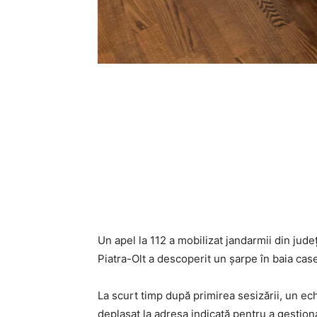
Un apel la 112 a mobilizat jandarmii din jude
Piatra-Olt a descoperit un șarpe în baia casei 
La scurt timp după primirea sesizării, un ec
deplasat la adresa indicată pentru a gestiona s