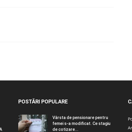
POSTĂRI POPULARE
C
Vârsta de pensionare pentru
Po
femei s-a modificat. Ce stagiu
A
A
de cotizare...