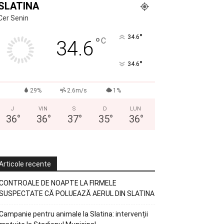
SLATINA
Cer Senin
°
34.6
°
C
34.6
°
34.6
29%
2.6m/s
1%
J
VIN
S
D
LUN
36
°
36
°
37
°
35
°
36
°
Articole recente
CONTROALE DE NOAPTE LA FIRMELE
SUSPECTATE CĂ POLUEAZĂ AERUL DIN SLATINA
Campanie pentru animale la Slatina: intervenții