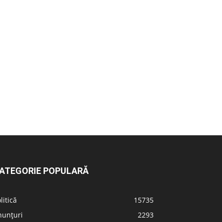
ATEGORIE POPULARĂ
litică
15735
nunțuri
2293