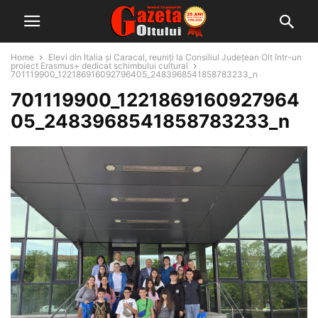
Home
Elevi din Italia și Caracal, reuniți la Consiliul Județean Olt într-un
proiect Erasmus+ dedicat schimbului cultural
701119900_122186916092796405_2483968541858783233_n
701119900_1221869160927964
05_2483968541858783233_n