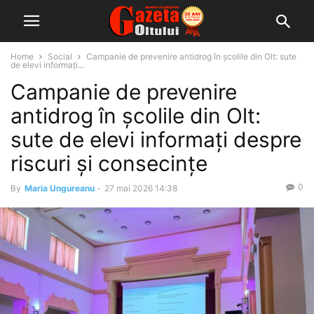
Home
Social
Campanie de prevenire antidrog în școlile din Olt: sute
de elevi informați...
Campanie de prevenire
antidrog în școlile din Olt:
sute de elevi informați despre
riscuri și consecințe
0
By
Maria Ungureanu
-
27 mai 2026 14:38