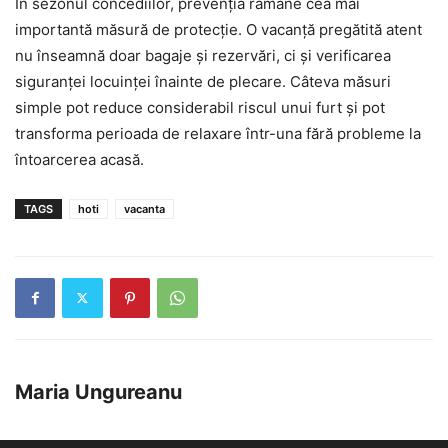
În sezonul concediilor, prevenția rămâne cea mai
importantă măsură de protecție. O vacanță pregătită atent
nu înseamnă doar bagaje și rezervări, ci și verificarea
siguranței locuinței înainte de plecare. Câteva măsuri
simple pot reduce considerabil riscul unui furt și pot
transforma perioada de relaxare într-una fără probleme la
întoarcerea acasă.
TAGS
hoti
vacanta
Maria Ungureanu