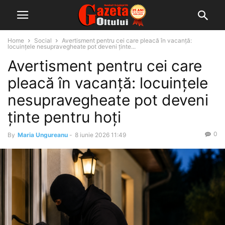
Home
Social
Avertisment pentru cei care pleacă în vacanță:
locuințele nesupravegheate pot deveni ținte...
Avertisment pentru cei care
pleacă în vacanță: locuințele
nesupravegheate pot deveni
ținte pentru hoți
0
By
Maria Ungureanu
-
8 iunie 2026 11:49