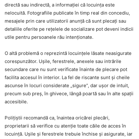
directă sau indirectă, a informației că locuința este
nelocuită. Fotografiile publicate în timp real din concediu,
mesajele prin care utilizatorii anunță că sunt plecați sau
detaliile oferite pe rețelele de socializare pot deveni indicii
utile pentru persoanele rău intenționate.
O altă problemă o reprezintă locuințele lăsate neasigurate
corespunzător. Ușile, ferestrele, anexele sau intrările
secundare care nu sunt verificate înainte de plecare pot
facilita accesul în interior. La fel de riscante sunt și cheile
ascunse în locuri considerate „sigure”, dar ușor de intuit,
precum sub preș, în ghivece, lângă poartă sau în alte spații
accesibile.
Polițiștii recomandă ca, înaintea oricărei plecări,
proprietarii să verifice cu atenție toate căile de acces în
locuință. Ușile și ferestrele trebuie închise și asigurate, iar