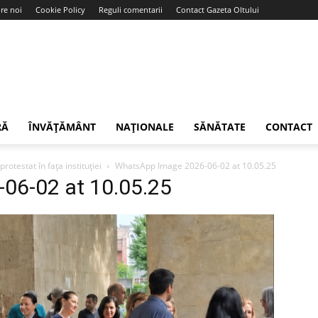
re noi
Cookie Policy
Reguli comentarii
Contact Gazeta Oltului
RĂ
ÎNVĂȚĂMÂNT
NAȚIONALE
SĂNĂTATE
CONTACT
protestat în fața instituției
WhatsApp Image 2026-06-02 at 10.05.25
06-02 at 10.05.25