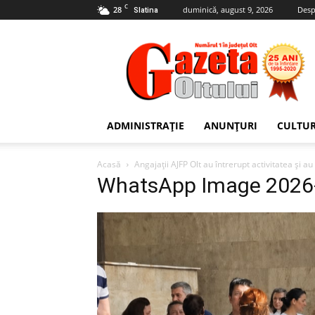
C
28
duminică, august 9, 2026
Desp
Slatina
Gazeta
Oltului
ADMINISTRAȚIE
ANUNȚURI
CULTU
Acasă
Angajații AJFP Olt au întrerupt activitatea și au 
WhatsApp Image 2026-