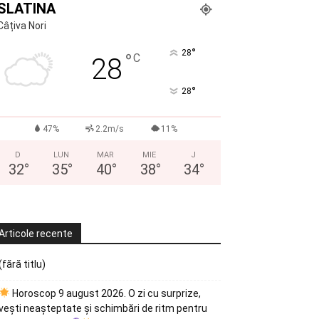
SLATINA
Câțiva Nori
°
28
°
C
28
°
28
47%
2.2m/s
11%
D
LUN
MAR
MIE
J
32
°
35
°
40
°
38
°
34
°
Articole recente
(fără titlu)
Horoscop 9 august 2026. O zi cu surprize,
vești neașteptate și schimbări de ritm pentru