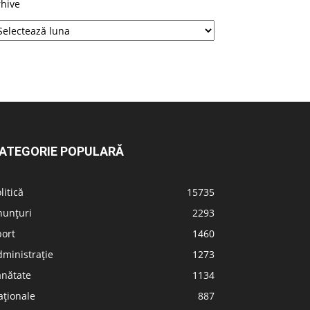
rhive
ATEGORIE POPULARĂ
litică
15735
nunțuri
2293
port
1460
ministrație
1273
ănătate
1134
aționale
887