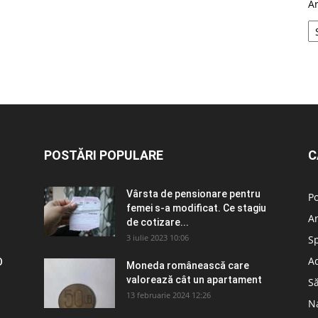
A
POSTĂRI POPULARE
C
Vârsta de pensionare pentru
Po
femei s-a modificat. Ce stagiu
A
de cotizare...
3 iulie 2023 10:06
S
Ad
O
Moneda românească care
valorează cât un apartament
S
13 februarie 2024 12:26
N