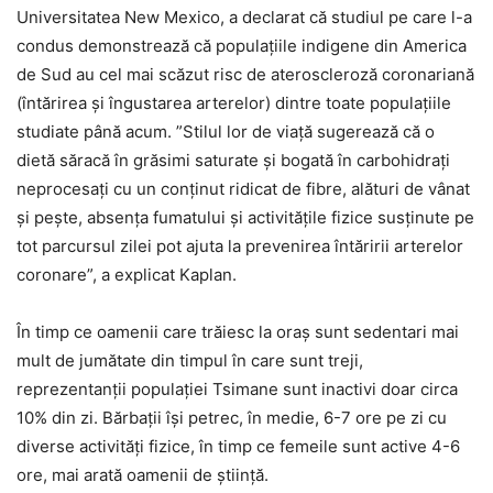
Universitatea New Mexico, a declarat că studiul pe care l-a
condus demonstrează că populațiile indigene din America
de Sud au cel mai scăzut risc de ateroscleroză coronariană
(întărirea și îngustarea arterelor) dintre toate populațiile
studiate până acum. ”Stilul lor de viață sugerează că o
dietă săracă în grăsimi saturate și bogată în carbohidrați
neprocesați cu un conținut ridicat de fibre, alături de vânat
și pește, absența fumatului și activitățile fizice susținute pe
tot parcursul zilei pot ajuta la prevenirea întăririi arterelor
coronare”, a explicat Kaplan.
În timp ce oamenii care trăiesc la oraș sunt sedentari mai
mult de jumătate din timpul în care sunt treji,
reprezentanții populației Tsimane sunt inactivi doar circa
10% din zi. Bărbații își petrec, în medie, 6-7 ore pe zi cu
diverse activități fizice, în timp ce femeile sunt active 4-6
ore, mai arată oamenii de știință.