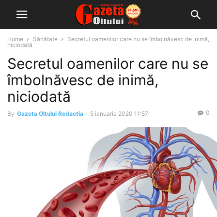
Home
Sănătate
Secretul oamenilor care nu se îmbolnăvesc de inimă,
niciodată
Secretul oamenilor care nu se
îmbolnăvesc de inimă,
niciodată
0
By
Gazeta Oltului Redactia
-
5 ianuarie 2020 11:57