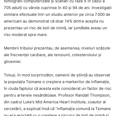
tomografii computerizate și scanări cu raze X în cazul a
705 adulți cu vârste cuprinse în 40 și 94 de ani. Investigații
similare efectuate într-un studiu anterior pe circa 7.000 de
americani au demonstrat că doar 14% dintre aceștia nu
prezentau un risc de boli de inimă, iar jumătate aveau un
risc moderat spre mare.
Membrii tribului prezentau, de asemenea, niveluri scăzute
ale frecvenței cardiace, ale tensiunii, colesterolului și
glicemiei.
Totuși, în mod surprinzător, oamenii de știință au observat
la populația Tsimane o creștere a markerilor de inflamație,
în ciuda faptului că acesta este considerat un factor de risc
pentru arterele nesănătoase. Profesor Randall Thompson,
din cadrul Luke’s Mid America Heart Institute, coautor al
cercetării, a explicat însă că ”inflamația comună la Tsimane
nu era asociată cu o creștere a riscului de boli de inimă și,