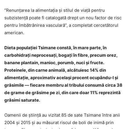
”Renunțarea la alimentația și stilul de viață pentru
subzistență poate fi catalogată drept un nou factor de risc
pentru îmbătrânirea vasculară”, a completat cercetătorul
american.
Dieta populației Tsimane constă, în mare parte, în
carbohidrați neprocesați, bogați în fibre, precum orez,
banane plantain, manioc, porumb, nuci și fructe.
Proteinele, din carne animală, alcătuiesc 14% din
alimentație, aproximativ același procent ocupându-l și
grăsimile — fiecare membru al tribului consumă circa 38
de grame de grăsime pe zi, din care doar 11% reprezintă
grăsimi saturate.
Oamenii de știință au vizitat 85 de sate Tsimane între anii
2004 și 2015 și au măsurat riscul de boli de inimă prin