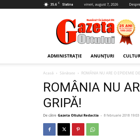
C
35.6
vineri, august 7, 2026
Despre
Slatina
Gazeta
Oltului
ADMINISTRAȚIE
ANUNȚURI
CULTU
Acasă
Sănătate
ROMÂNIA NU ARE O EPIDEMIE DE
ROMÂNIA NU ARE
GRIPĂ!
De către
Gazeta Oltului Redactia
-
8 februarie 2018 19:03