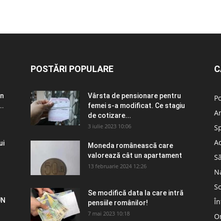
POSTĂRI POPULARE
C
în
Vârsta de pensionare pentru
Po
..
femei s-a modificat. Ce stagiu
A
de cotizare...
3 iulie 2023 10:06
S
Ad
ui
Moneda românească care
valorează cât un apartament
S
13 februarie 2024 12:26
N
So
Se modifică data la care intră
UN
În
pensiile românilor!
7 mai 2023 10:18
Om