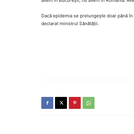
avem în Bucureşti, nu avem în România. Avem 
Dacă epidemia se prelungeşte doar până în a
declarat ministrul Sănătăţii.