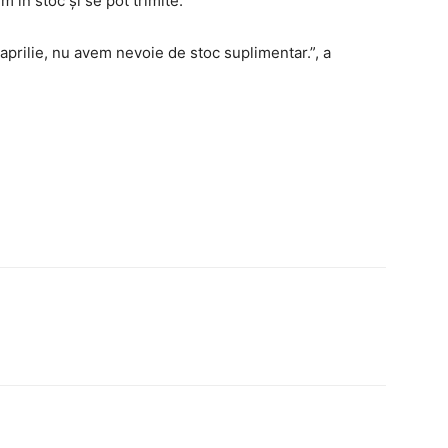
în stoc şi se pot trimite.
prilie, nu avem nevoie de stoc suplimentar.”, a