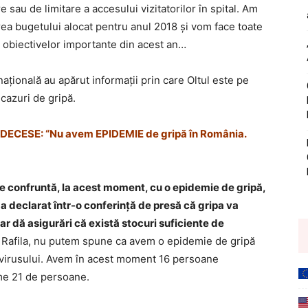
sau de limitare a accesului vizitatorilor în spital. Am
rea bugetului alocat pentru anul 2018 și vom face toate
și obiectivelor importante din acest an…
națională au apărut informații prin care Oltul este pe
 cazuri de gripă.
16 DECESE: “Nu avem EPIDEMIE de gripă în România.
se confruntă, la acest moment, cu o epidemie de gripă,
 a declarat într-o conferinţă de presă că gripa va
dar dă asigurări că există stocuri suficiente de
Rafila, nu putem spune ca avem o epidemie de gripă
a virusului. Avem în acest moment 16 persoane
me 21 de persoane.