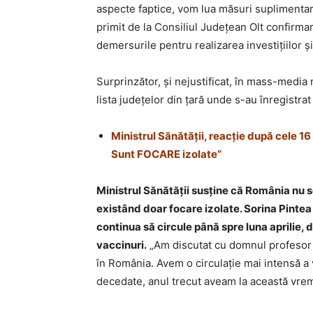
aspecte faptice, vom lua măsuri suplimentare 
primit de la Consiliul Județean Olt confirma
demersurile pentru realizarea investițiilor 
Surprinzător, și nejustificat, în mass-media 
lista județelor din țară unde s-au înregistrat
Ministrul Sănătăţii, reacţie după cele 
Sunt FOCARE izolate”
Ministrul Sănătăţii susţine că România nu 
existând doar focare izolate. Sorina Pintea
continua să circule până spre luna aprilie, 
vaccinuri.
„Am discutat cu domnul profesor 
în România. Avem o circulaţie mai intensă 
decedate, anul trecut aveam la această vre