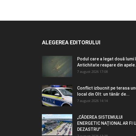
ALEGEREA EDITORULUI
Podul care a legat două lumi 
Antichitate reapare din apele.
7 august 2026 17:08
Conflict izbucnit pe terasa un
local din Olt: un tânăr de...
7 august 2026 14:14
„CĂDEREA SISTEMULUI
ENERGETIC NAȚIONAL AR FI 
DEZASTRU”
7 august 2026 13:38