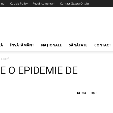
 noi
Cookie Policy
Reguli comentarii
Contact Gazeta Oltului
RĂ
ÎNVĂȚĂMÂNT
NAȚIONALE
SĂNĂTATE
CONTACT
 GRIPĂ!
 O EPIDEMIE DE
304
0