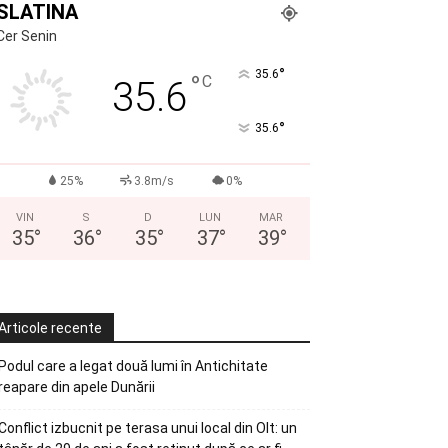
SLATINA
Cer Senin
°
35.6
°
C
35.6
°
35.6
25%
3.8m/s
0%
VIN
S
D
LUN
MAR
35
°
36
°
35
°
37
°
39
°
Articole recente
Podul care a legat două lumi în Antichitate
reapare din apele Dunării
Conflict izbucnit pe terasa unui local din Olt: un