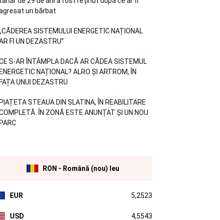
tânăr de 29 de ani a fost reținut după ce ar fi
agresat un bărbat
„CĂDEREA SISTEMULUI ENERGETIC NAȚIONAL
AR FI UN DEZASTRU”
CE S-AR ÎNTÂMPLA DACĂ AR CĂDEA SISTEMUL
ENERGETIC NAȚIONAL? ALRO ȘI ARTROM, ÎN
FAȚA UNUI DEZASTRU
PIAȚETA STEAUA DIN SLATINA, ÎN REABILITARE
COMPLETĂ. ÎN ZONĂ ESTE ANUNȚAT ȘI UN NOU
PARC
RON - Română (nou) leu
EUR
5,2523
USD
4,5543