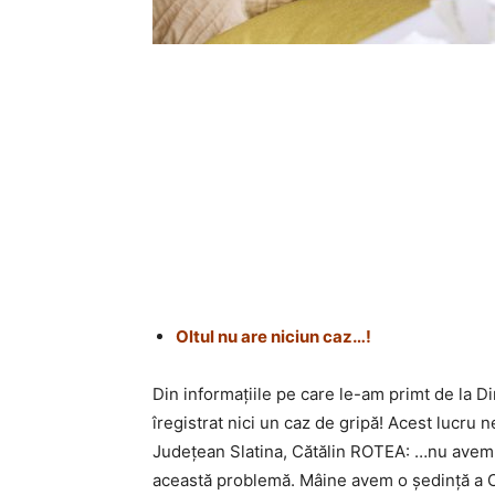
Oltul nu are niciun caz…!
Din informațiile pe care le-am primt de la Di
îregistrat nici un caz de gripă! Acest lucru n
Județean Slatina, Cătălin ROTEA: …nu avem 
această problemă. Mâine avem o ședință a Cons