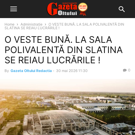
Home
Administrație
O VESTE BUNĂ. LA SALA POLIVALENTĂ DIN
SLATINA SE REIAU LUCRĂRILE !
O VESTE BUNĂ. LA SALA
POLIVALENTĂ DIN SLATINA
SE REIAU LUCRĂRILE !
0
By
Gazeta Oltului Redactia
-
30 mai 2026 11:30