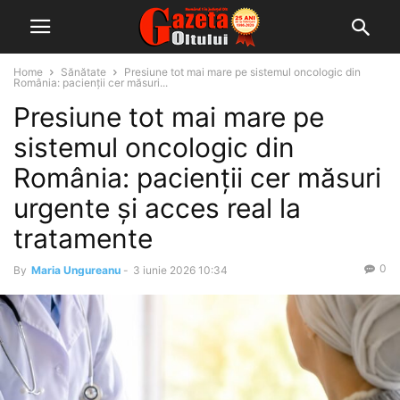
Home
Sănătate
Presiune tot mai mare pe sistemul oncologic din
România: pacienții cer măsuri...
Presiune tot mai mare pe
sistemul oncologic din
România: pacienții cer măsuri
urgente și acces real la
tratamente
0
By
Maria Ungureanu
-
3 iunie 2026 10:34