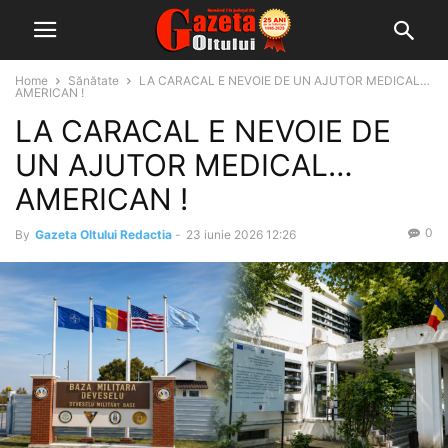
Home
Sănătate
LA CARACAL E NEVOIE DE UN AJUTOR MEDICAL…
AMERICAN !
LA CARACAL E NEVOIE DE
UN AJUTOR MEDICAL…
AMERICAN !
0
By
Gazeta Oltului Redactia
-
23 iunie 2026 12:26