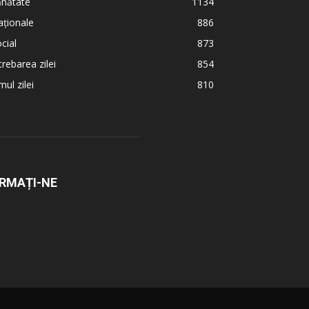
ănătate
1134
ționale
886
cial
873
trebarea zilei
854
ul zilei
810
RMAȚI-NE