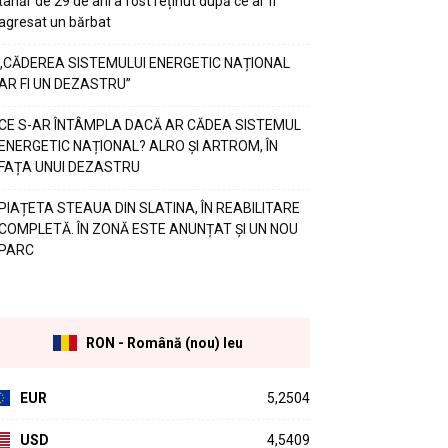
tânăr de 29 de ani a fost reținut după ce ar fi
agresat un bărbat
„CĂDEREA SISTEMULUI ENERGETIC NAȚIONAL
AR FI UN DEZASTRU”
CE S-AR ÎNTÂMPLA DACĂ AR CĂDEA SISTEMUL
ENERGETIC NAȚIONAL? ALRO ȘI ARTROM, ÎN
FAȚA UNUI DEZASTRU
PIAȚETA STEAUA DIN SLATINA, ÎN REABILITARE
COMPLETĂ. ÎN ZONĂ ESTE ANUNȚAT ȘI UN NOU
PARC
RON - Română (nou) leu
EUR
5,2504
USD
4,5409