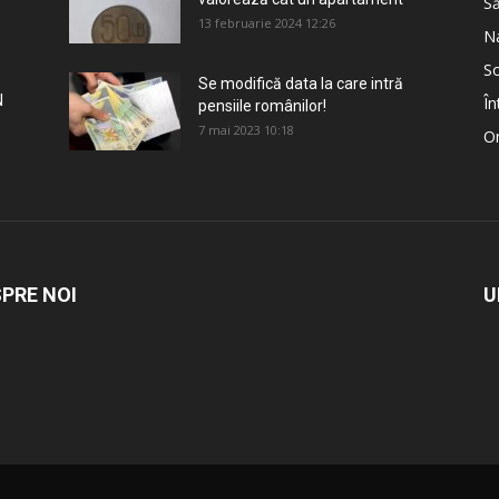
S
13 februarie 2024 12:26
Na
So
Se modifică data la care intră
N
În
pensiile românilor!
7 mai 2023 10:18
Om
PRE NOI
U