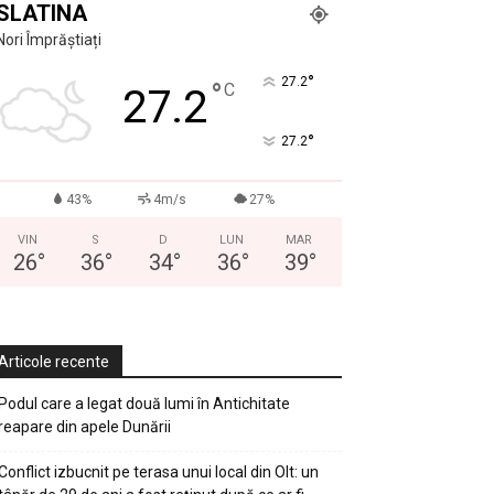
SLATINA
Nori Împrăștiați
°
27.2
°
C
27.2
°
27.2
43%
4m/s
27%
VIN
S
D
LUN
MAR
26
°
36
°
34
°
36
°
39
°
Articole recente
Podul care a legat două lumi în Antichitate
reapare din apele Dunării
Conflict izbucnit pe terasa unui local din Olt: un