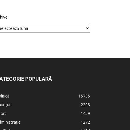
hive
ATEGORIE POPULARĂ
litică
15735
unțuri
2293
ort
1459
ministrație
1272