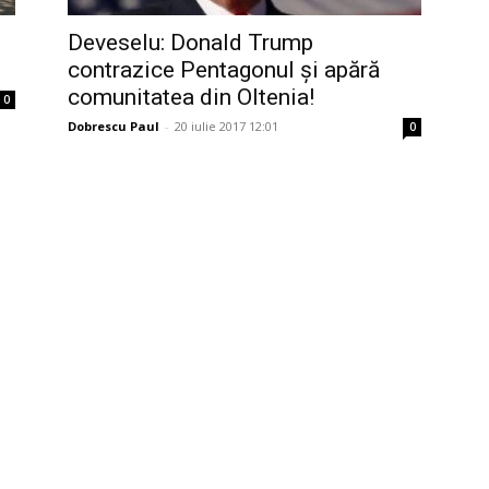
Deveselu: Donald Trump
!
contrazice Pentagonul și apără
comunitatea din Oltenia!
0
Dobrescu Paul
-
20 iulie 2017 12:01
0