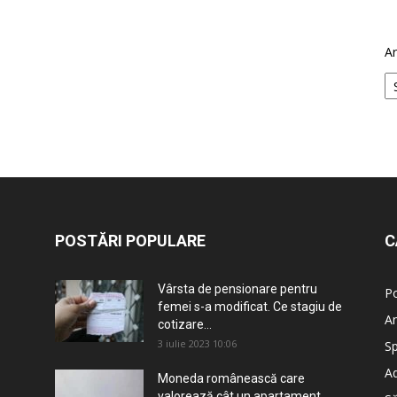
Ar
POSTĂRI POPULARE
C
Vârsta de pensionare pentru
Po
femei s-a modificat. Ce stagiu de
An
cotizare...
3 iulie 2023 10:06
Sp
Ad
Moneda românească care
valorează cât un apartament