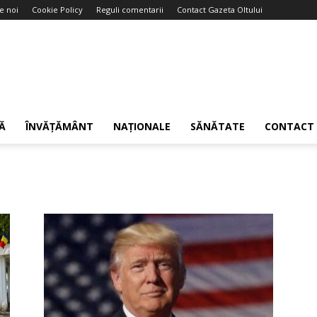
e noi
Cookie Policy
Reguli comentarii
Contact Gazeta Oltului
Ă
ÎNVĂȚĂMÂNT
NAȚIONALE
SĂNĂTATE
CONTACT