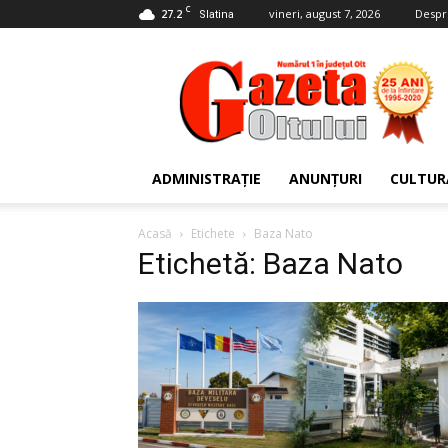
C
27.2
vineri, august 7, 2026
Despr
Slatina
Gazeta
Oltului
ADMINISTRAȚIE
ANUNȚURI
CULTUR
Acasă
Etichete
Baza Nato
Etichetă: Baza Nato