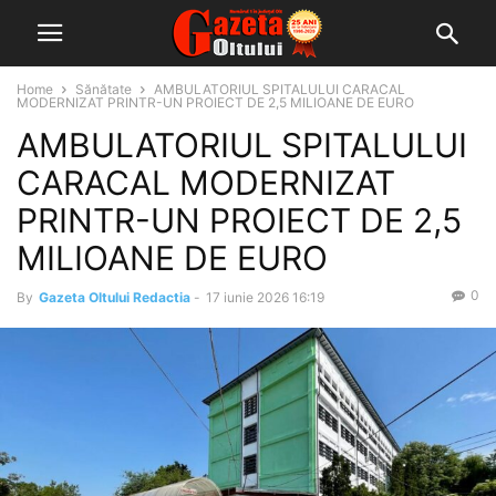
Home
Sănătate
AMBULATORIUL SPITALULUI CARACAL
MODERNIZAT PRINTR-UN PROIECT DE 2,5 MILIOANE DE EURO
AMBULATORIUL SPITALULUI
CARACAL MODERNIZAT
PRINTR-UN PROIECT DE 2,5
MILIOANE DE EURO
0
By
Gazeta Oltului Redactia
-
17 iunie 2026 16:19