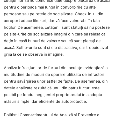
cetățenilor să nu comunice date despre plecarea de acasă
pentru o perioadă mai lungă în convorbirile cu alte
persoane sau pe reţele de socializare. Check-in-ul din
aeroport aduce like-uri, dar vă face vulnerabil în fața
hoților. De asemenea, cetățenii sunt sfătuiți să nu posteze
pe site-urile de socializare imagini din care să reiasă că
deţin în casă bunuri de valoare sau că sunt plecați de
acasă. Selfie-urile sunt și ele distractive, dar trebuie avut
grijă la ce se observă în imagine.
Analiza infracţiunilor de furturi din locuinţe evidenţiază o
multitudine de moduri de operare utilizate de infractori
pentru săvârşirea unor astfel de fapte. De asemenea, din
datele analizate rezultă că unul din patru furturi este
posibil pe fondul neglijenței proprietarului în a adopta
măsuri simple, dar eficiente de autoprotecție.
Polițiștii Compartimentului de Analiză și Prevenire a