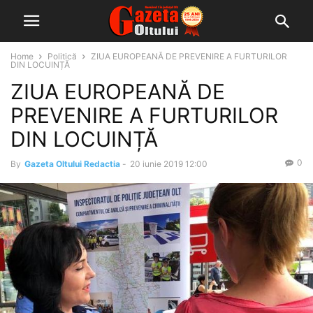
Home
Politică
ZIUA EUROPEANĂ DE PREVENIRE A FURTURILOR
DIN LOCUINȚĂ
ZIUA EUROPEANĂ DE
PREVENIRE A FURTURILOR
DIN LOCUINȚĂ
0
By
Gazeta Oltului Redactia
-
20 iunie 2019 12:00