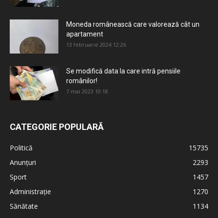
Moneda românească care valorează cât un
apartament
13 februarie 2024 12:26
Se modifică data la care intră pensiile
românilor!
7 mai 2023 10:18
CATEGORIE POPULARĂ
Politică
15735
Anunțuri
2293
Sport
1457
Administrație
1270
Sănătate
1134