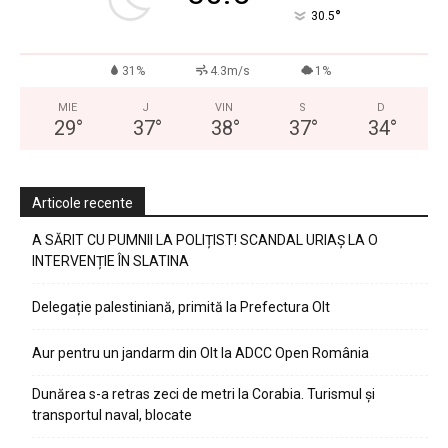
°
30.5
31%
4.3m/s
1%
MIE
J
VIN
S
D
29
°
37
°
38
°
37
°
34
°
Articole recente
A SĂRIT CU PUMNII LA POLIȚIST! SCANDAL URIAȘ LA O
INTERVENȚIE ÎN SLATINA
Delegație palestiniană, primită la Prefectura Olt
Aur pentru un jandarm din Olt la ADCC Open România
Dunărea s-a retras zeci de metri la Corabia. Turismul și
transportul naval, blocate