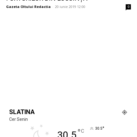
Gazeta Oltului Redactia
-
20 iunie 2019 12:00
0
SLATINA
Cer Senin
°
30.5
°
C
30.5