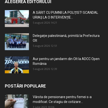
ALEGEREA EDITORULUI
A SĂRIT CU PUMNII LA POLIȚIST! SCANDAL
URIAȘ LA O INTERVENȚIE...
5 august 2026 14:21
Delegație palestiniană, primită la Prefectura
Olt
5 august 2026 12:51
Aur pentru un jandarm din Olt la ADCC Open
România
5 august 2026 12:39
POSTĂRI POPULARE
Vârsta de pensionare pentru femei s-a
modificat. Ce stagiu de cotizare...
3 iulie 2023 10:06