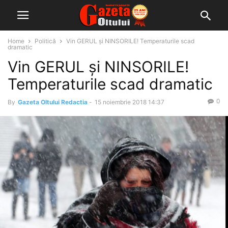
Home
Politică
Vin GERUL şi NINSORILE! Temperaturile scad
dramatic
Vin GERUL şi NINSORILE!
Temperaturile scad dramatic
0
By
Gazeta Oltului Redactia
-
15 noiembrie 2018 14:37