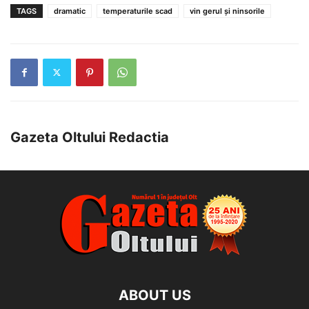
TAGS
dramatic
temperaturile scad
vin gerul și ninsorile
Gazeta Oltului Redactia
ABOUT US