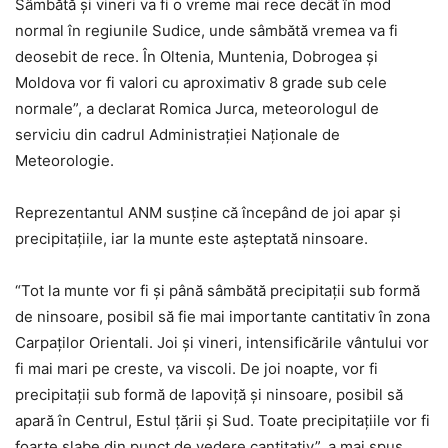
Sâmbătă şi vineri va fi o vreme mai rece decât în mod
normal în regiunile Sudice, unde sâmbătă vremea va fi
deosebit de rece. În Oltenia, Muntenia, Dobrogea şi
Moldova vor fi valori cu aproximativ 8 grade sub cele
normale”, a declarat Romica Jurca, meteorologul de
serviciu din cadrul Administraţiei Naţionale de
Meteorologie.
Reprezentantul ANM susţine că începând de joi apar şi
precipitaţiile, iar la munte este aşteptată ninsoare.
“Tot la munte vor fi şi până sâmbătă precipitaţii sub formă
de ninsoare, posibil să fie mai importante cantitativ în zona
Carpaţilor Orientali. Joi şi vineri, intensificările vântului vor
fi mai mari pe creste, va viscoli. De joi noapte, vor fi
precipitaţii sub formă de lapoviţă şi ninsoare, posibil să
apară în Centrul, Estul ţării şi Sud. Toate precipitaţiile vor fi
foarte slabe din punct de vedere cantitativ”, a mai spus