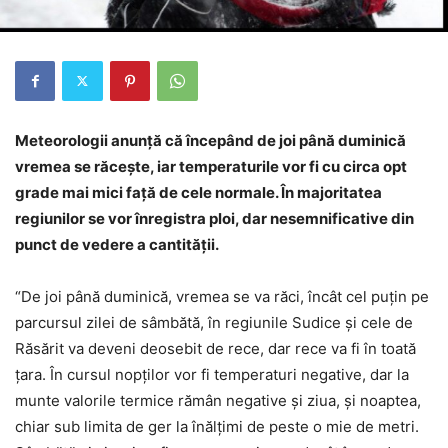
Meteorologii anunţă că începând de joi până duminică
vremea se răceşte, iar temperaturile vor fi cu circa opt
grade mai mici faţă de cele normale. În majoritatea
regiunilor se vor înregistra ploi, dar nesemnificative din
punct de vedere a cantităţii.
“De joi până duminică, vremea se va răci, încât cel puţin pe
parcursul zilei de sâmbătă, în regiunile Sudice şi cele de
Răsărit va deveni deosebit de rece, dar rece va fi în toată
ţara. În cursul nopţilor vor fi temperaturi negative, dar la
munte valorile termice rămân negative şi ziua, şi noaptea,
chiar sub limita de ger la înălţimi de peste o mie de metri.