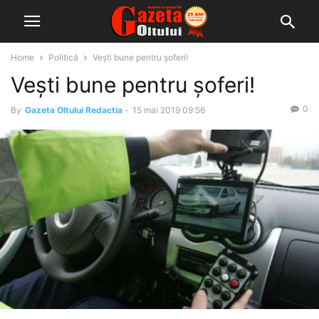
Home
Politică
Vești bune pentru șoferi!
Vești bune pentru șoferi!
0
By
Gazeta Oltului Redactia
-
15 mai 2019 09:56