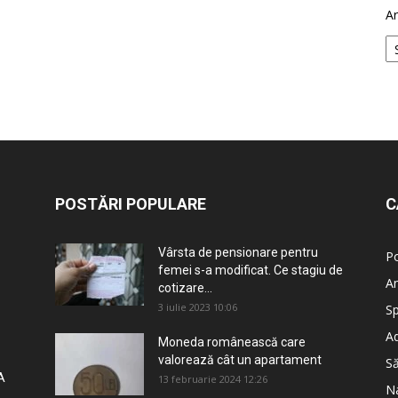
Ar
POSTĂRI POPULARE
C
Vârsta de pensionare pentru
Po
femei s-a modificat. Ce stagiu de
An
cotizare...
3 iulie 2023 10:06
Sp
Ad
Moneda românească care
valorează cât un apartament
S
A
13 februarie 2024 12:26
Na