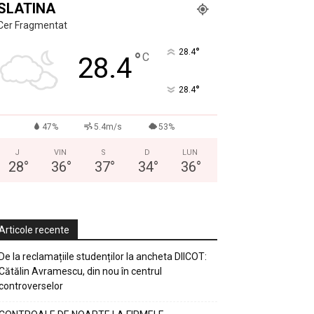
SLATINA
Cer Fragmentat
°
28.4
°
C
28.4
°
28.4
47%
5.4m/s
53%
J
VIN
S
D
LUN
28
°
36
°
37
°
34
°
36
°
Articole recente
De la reclamațiile studenților la ancheta DIICOT:
Cătălin Avramescu, din nou în centrul
controverselor