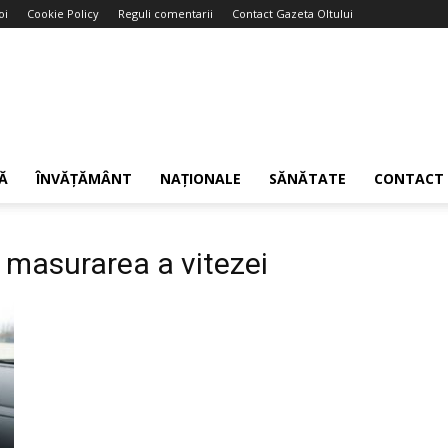
oi
Cookie Policy
Reguli comentarii
Contact Gazeta Oltului
Ă
ÎNVĂȚĂMÂNT
NAȚIONALE
SĂNĂTATE
CONTACT
i
e masurarea a vitezei