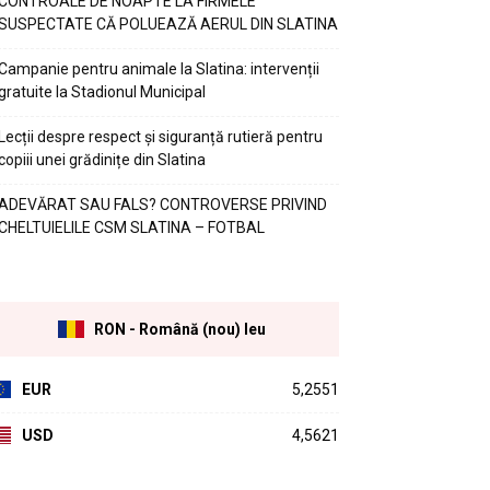
CONTROALE DE NOAPTE LA FIRMELE
SUSPECTATE CĂ POLUEAZĂ AERUL DIN SLATINA
Campanie pentru animale la Slatina: intervenții
gratuite la Stadionul Municipal
Lecții despre respect și siguranță rutieră pentru
copiii unei grădinițe din Slatina
ADEVĂRAT SAU FALS? CONTROVERSE PRIVIND
CHELTUIELILE CSM SLATINA – FOTBAL
RON - Română (nou) leu
EUR
5,2551
USD
4,5621