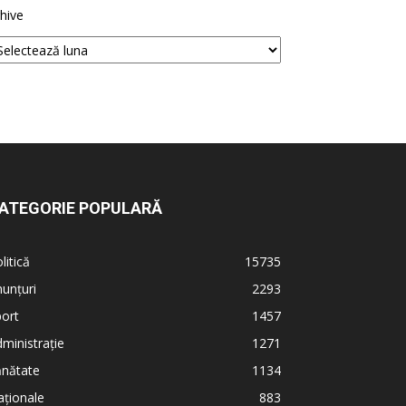
hive
ATEGORIE POPULARĂ
litică
15735
unțuri
2293
ort
1457
ministrație
1271
ănătate
1134
ționale
883