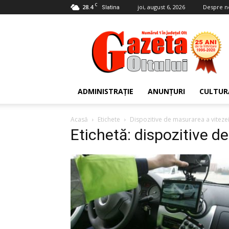
C
28.4
joi, august 6, 2026
Despre n
Slatina
Gazeta
Oltului
ADMINISTRAȚIE
ANUNȚURI
CULTUR
Acasă
Etichete
Dispozitive de masurarea a viteze
Etichetă: dispozitive d