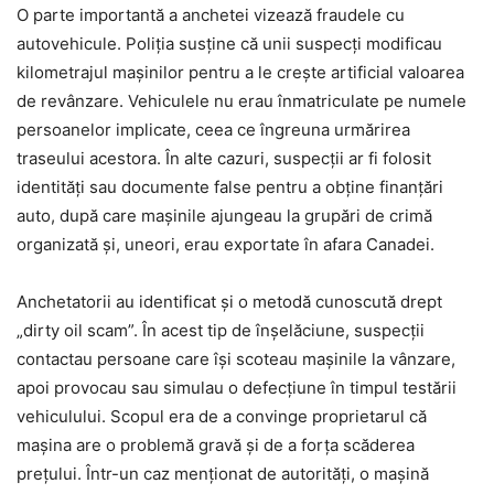
O parte importantă a anchetei vizează fraudele cu
autovehicule. Poliția susține că unii suspecți modificau
kilometrajul mașinilor pentru a le crește artificial valoarea
de revânzare. Vehiculele nu erau înmatriculate pe numele
persoanelor implicate, ceea ce îngreuna urmărirea
traseului acestora. În alte cazuri, suspecții ar fi folosit
identități sau documente false pentru a obține finanțări
auto, după care mașinile ajungeau la grupări de crimă
organizată și, uneori, erau exportate în afara Canadei.
Anchetatorii au identificat și o metodă cunoscută drept
„dirty oil scam”. În acest tip de înșelăciune, suspecții
contactau persoane care își scoteau mașinile la vânzare,
apoi provocau sau simulau o defecțiune în timpul testării
vehiculului. Scopul era de a convinge proprietarul că
mașina are o problemă gravă și de a forța scăderea
prețului. Într-un caz menționat de autorități, o mașină