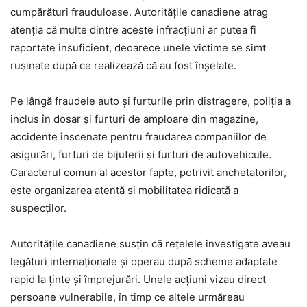
cumpărături frauduloase. Autoritățile canadiene atrag
atenția că multe dintre aceste infracțiuni ar putea fi
raportate insuficient, deoarece unele victime se simt
rușinate după ce realizează că au fost înșelate.
Pe lângă fraudele auto și furturile prin distragere, poliția a
inclus în dosar și furturi de amploare din magazine,
accidente înscenate pentru fraudarea companiilor de
asigurări, furturi de bijuterii și furturi de autovehicule.
Caracterul comun al acestor fapte, potrivit anchetatorilor,
este organizarea atentă și mobilitatea ridicată a
suspecților.
Autoritățile canadiene susțin că rețelele investigate aveau
legături internaționale și operau după scheme adaptate
rapid la ținte și împrejurări. Unele acțiuni vizau direct
persoane vulnerabile, în timp ce altele urmăreau