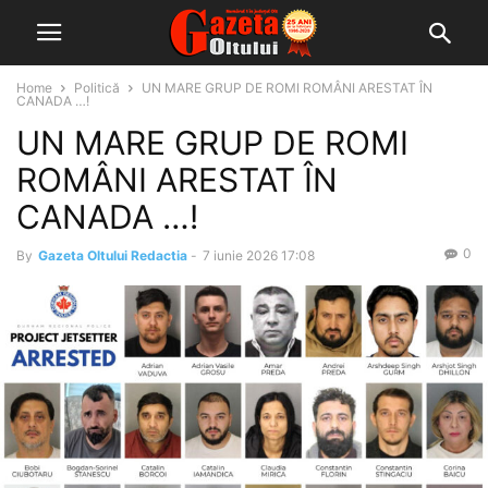
Home
Politică
UN MARE GRUP DE ROMI ROMÂNI ARESTAT ÎN
CANADA …!
UN MARE GRUP DE ROMI
ROMÂNI ARESTAT ÎN
CANADA …!
0
By
Gazeta Oltului Redactia
-
7 iunie 2026 17:08