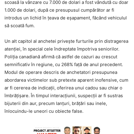
scoasă la vânzare cu 7.000 de dolari a fost vândută cu doar
1.000 de dolari, după ce presupusul cumpărător ar fi
introdus un lichid în țeava de eșapament, făcând vehiculul
să scoată fum.
Un alt capitol al anchetei privește furturile prin distragerea
atenției, în special cele îndreptate împotriva seniorilor.
Poliția canadiană afirmă că astfel de cazuri au crescut
semnificativ în regiune, cu 268% față de anul precedent.
Modul de operare descris de anchetatori presupunea
abordarea victimelor sub pretexte aparent inofensive, cum
ar fi cererea de indicații, oferirea unui cadou sau chiar o
îmbrățișare. În timpul interacțiunii, suspecții ar fi sustras
bijuterii din aur, precum lanțuri, brățări sau inele,
înlocuindu-le uneori cu obiecte false.