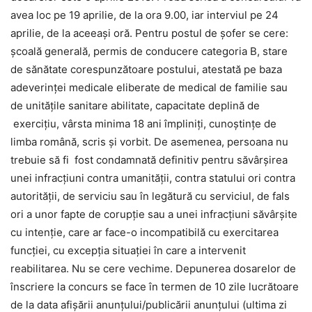
avea loc pe 19 aprilie, de la ora 9.00, iar interviul pe 24
aprilie, de la aceeași oră. Pentru postul de șofer se cere:
școală generală, permis de conducere categoria B, stare
de sănătate corespunzătoare postului, atestată pe baza
adeverinței medicale eliberate de medical de familie sau
de unitățile sanitare abilitate, capacitate deplină de
exercițiu, vârsta minima 18 ani împliniți, cunoștințe de
limba română, scris și vorbit. De asemenea, persoana nu
trebuie să fi fost condamnată definitiv pentru săvârșirea
unei infracțiuni contra umanității, contra statului ori contra
autorității, de serviciu sau în legătură cu serviciul, de fals
ori a unor fapte de corupție sau a unei infracțiuni săvârșite
cu intenție, care ar face-o incompatibilă cu exercitarea
funcției, cu excepția situației în care a intervenit
reabilitarea. Nu se cere vechime. Depunerea dosarelor de
înscriere la concurs se face în termen de 10 zile lucrătoare
de la data afișării anunțului/publicării anunțului (ultima zi