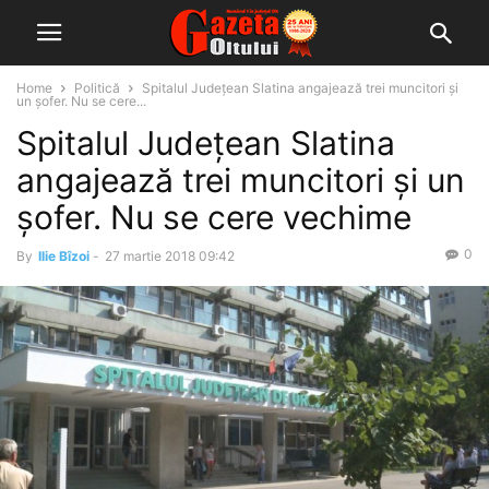
Home
Politică
Spitalul Județean Slatina angajează trei muncitori și
un șofer. Nu se cere...
Spitalul Județean Slatina
angajează trei muncitori și un
șofer. Nu se cere vechime
0
By
Ilie Bîzoi
-
27 martie 2018 09:42