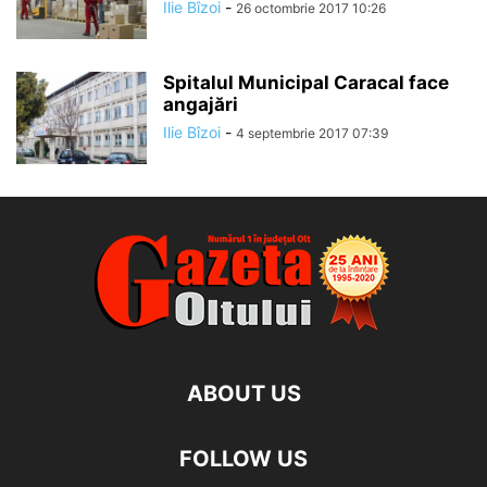
Ilie Bîzoi
-
26 octombrie 2017 10:26
Spitalul Municipal Caracal face
angajări
Ilie Bîzoi
-
4 septembrie 2017 07:39
ABOUT US
FOLLOW US