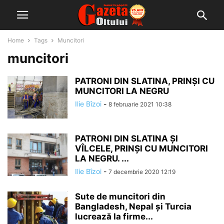
Home
Tags
Muncitori
muncitori
PATRONI DIN SLATINA, PRINȘI CU
MUNCITORI LA NEGRU
Ilie Bîzoi
-
8 februarie 2021 10:38
PATRONI DIN SLATINA ȘI
VÎLCELE, PRINȘI CU MUNCITORI
LA NEGRU. ...
Ilie Bîzoi
-
7 decembrie 2020 12:19
Sute de muncitori din
Bangladesh, Nepal și Turcia
lucrează la firme...