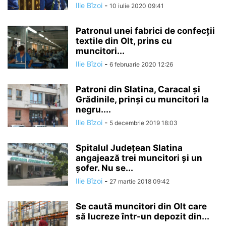
Ilie Bîzoi
-
10 iulie 2020 09:41
Patronul unei fabrici de confecții
textile din Olt, prins cu
muncitori...
Ilie Bîzoi
-
6 februarie 2020 12:26
Patroni din Slatina, Caracal și
Grădinile, prinși cu muncitori la
negru....
Ilie Bîzoi
-
5 decembrie 2019 18:03
Spitalul Județean Slatina
angajează trei muncitori și un
șofer. Nu se...
Ilie Bîzoi
-
27 martie 2018 09:42
Se caută muncitori din Olt care
să lucreze într-un depozit din...