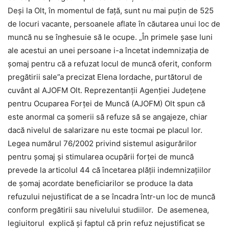
Deşi la Olt, în momentul de faţă, sunt nu mai puţin de 525
de locuri vacante, persoanele aflate în căutarea unui loc de
muncă nu se înghesuie să le ocupe. „În primele şase luni
ale acestui an unei persoane i-a încetat indemnizaţia de
şomaj pentru că a refuzat locul de muncă oferit, conform
pregătirii sale”a precizat Elena Iordache, purtătorul de
cuvânt al AJOFM Olt. Reprezentanţii Agenţiei Judeţene
pentru Ocuparea Forţei de Muncă (AJOFM) Olt spun că
este anormal ca şomerii să refuze să se angajeze, chiar
dacă nivelul de salarizare nu este tocmai pe placul lor.
Legea numărul 76/2002 privind sistemul asigurărilor
pentru şomaj şi stimularea ocupării forţei de muncă
prevede la articolul 44 că încetarea plăţii indemnizaţiilor
de şomaj acordate beneficiarilor se produce la data
refuzului nejustificat de a se încadra într-un loc de muncă
conform pregătirii sau nivelului studiilor. De asemenea,
legiuitorul explică şi faptul că prin refuz nejustificat se