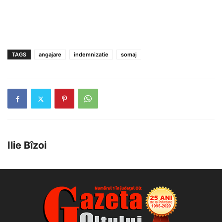
TAGS
angajare
indemnizatie
somaj
Ilie Bîzoi