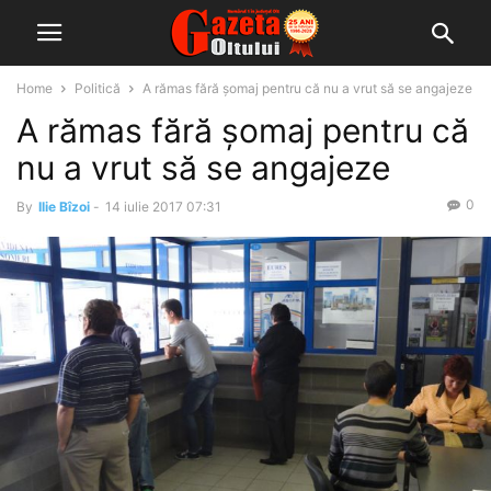
Home
Politică
A rămas fără şomaj pentru că nu a vrut să se angajeze
A rămas fără şomaj pentru că
nu a vrut să se angajeze
0
By
Ilie Bîzoi
-
14 iulie 2017 07:31