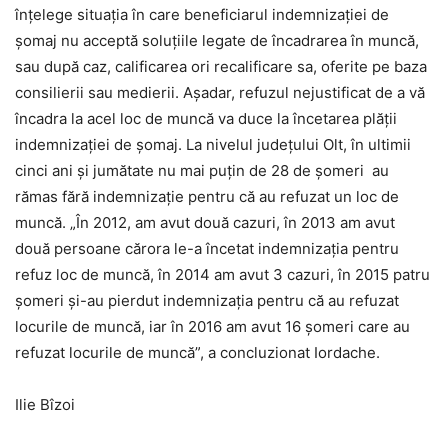
înţelege situaţia în care beneficiarul indemnizaţiei de
şomaj nu acceptă soluţiile legate de încadrarea în muncă,
sau după caz, calificarea ori recalificare sa, oferite pe baza
consilierii sau medierii. Aşadar, refuzul nejustificat de a vă
încadra la acel loc de muncă va duce la încetarea plăţii
indemnizaţiei de şomaj. La nivelul judeţului Olt, în ultimii
cinci ani şi jumătate nu mai puţin de 28 de şomeri au
rămas fără indemnizaţie pentru că au refuzat un loc de
muncă. „În 2012, am avut două cazuri, în 2013 am avut
două persoane cărora le-a încetat indemnizaţia pentru
refuz loc de muncă, în 2014 am avut 3 cazuri, în 2015 patru
şomeri şi-au pierdut indemnizaţia pentru că au refuzat
locurile de muncă, iar în 2016 am avut 16 şomeri care au
refuzat locurile de muncă”, a concluzionat Iordache.
Ilie Bîzoi