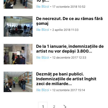
10 și...
Ilie Bîzoi
-
17 octombrie 2018 10:52
De necrezut. De ce au rămas fără
șomaj
Ilie Bîzoi
-
2 aprilie 2018 11:33
De la 1 ianuarie, indemnizaţiile de
artist nu vor depăşi 3.800...
Ilie Bîzoi
-
12 decembrie 2017 12:33
Dezmăţ pe bani publici.
Indemnizațiile de artist înghit
zeci de miliarde...
Ilie Bîzoi
-
12 octombrie 2017 15:14
1
2