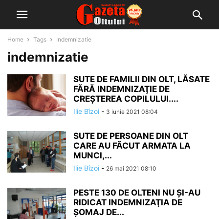
Home
Tags
Indemnizatie
indemnizatie
SUTE DE FAMILII DIN OLT, LĂSATE
FĂRĂ INDEMNIZAŢIE DE
CREŞTEREA COPILULUI....
Ilie Bîzoi
-
3 iunie 2021 08:04
SUTE DE PERSOANE DIN OLT
CARE AU FĂCUT ARMATA LA
MUNCI,...
Ilie Bîzoi
-
26 mai 2021 08:10
PESTE 130 DE OLTENI NU ŞI-AU
RIDICAT INDEMNIZAŢIA DE
ŞOMAJ DE...