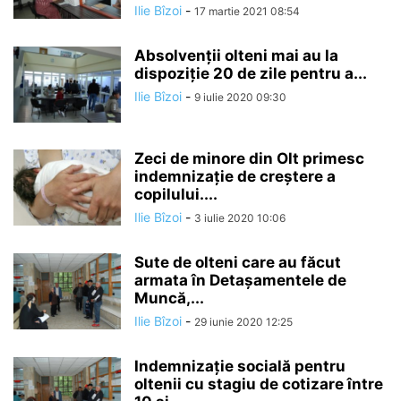
Ilie Bîzoi
-
17 martie 2021 08:54
Absolvenţii olteni mai au la
dispoziţie 20 de zile pentru a...
Ilie Bîzoi
-
9 iulie 2020 09:30
Zeci de minore din Olt primesc
indemnizație de creștere a
copilului....
Ilie Bîzoi
-
3 iulie 2020 10:06
Sute de olteni care au făcut
armata în Detașamentele de
Muncă,...
Ilie Bîzoi
-
29 iunie 2020 12:25
Indemnizație socială pentru
oltenii cu stagiu de cotizare între