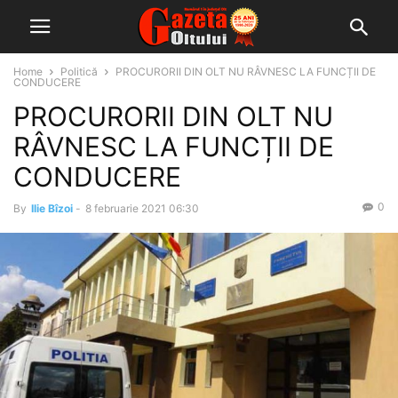
Home
Politică
PROCURORII DIN OLT NU RÂVNESC LA FUNCȚII DE
CONDUCERE
PROCURORII DIN OLT NU
RÂVNESC LA FUNCȚII DE
CONDUCERE
0
By
Ilie Bîzoi
-
8 februarie 2021 06:30