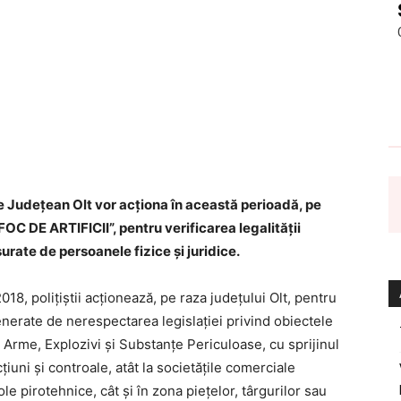
ție Județean Olt vor acționa în această perioadă, pe
„FOC DE ARTIFICII”, pentru verificarea legalităţii
urate de persoanele fizice şi juridice.
18, poliţiştii acţionează, pe raza județului Olt, pentru
erate de nerespectarea legislaţiei privind obiectele
ul Arme, Explozivi şi Substanţe Periculoase, cu sprijinul
iuni şi controale, atât la societăţile comerciale
le pirotehnice, cât şi în zona pieţelor, târgurilor sau