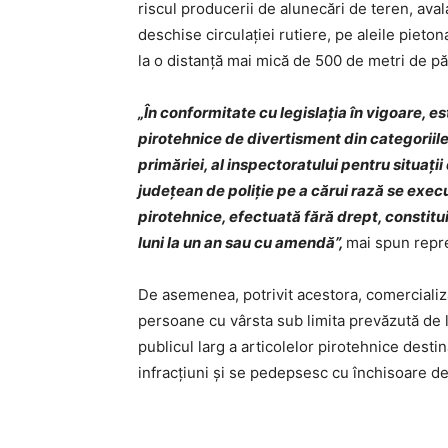
riscul producerii de alunecări de teren, ava
deschise circulației rutiere, pe aleile pieto
la o distanță mai mică de 500 de metri de pă
„În conformitate cu legislația în vigoare, e
pirotehnice de divertisment din categoriile 
primăriei, al inspectoratului pentru situaţi
judeţean de poliţie pe a cărui rază se exec
pirotehnice, efectuată fără drept, constitu
luni la un an sau cu amendă”,
mai spun repre
De asemenea, potrivit acestora, comercializar
persoane cu vârsta sub limita prevăzută de 
publicul larg a articolelor pirotehnice destina
infracţiuni şi se pedepsesc cu închisoare de