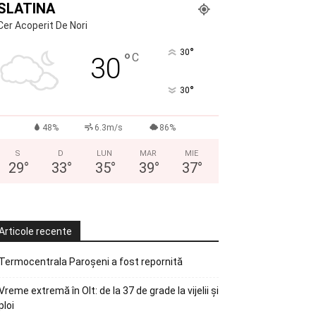
SLATINA
Cer Acoperit De Nori
°
30
°
C
30
°
30
48%
6.3m/s
86%
S
D
LUN
MAR
MIE
29
°
33
°
35
°
39
°
37
°
Articole recente
Termocentrala Paroșeni a fost repornită
Vreme extremă în Olt: de la 37 de grade la vijelii și
ploi