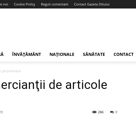
e noi
Cookie Policy
Reguli comentarii
Contact Gazeta Oltului
RĂ
ÎNVĂȚĂMÂNT
NAȚIONALE
SĂNĂTATE
CONTACT
e pirotehnice
rcianţii de articole
28
266
0