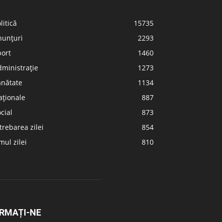
litică
15735
nunțuri
2293
port
1460
ministrație
1273
ănătate
1134
aționale
887
cial
873
trebarea zilei
854
ul zilei
810
RMAȚI-NE