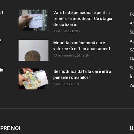
st
Vârsta de pensionare pentru
Po
femei s-a modificat. Ce stagiu
A
de cotizare...
3 iulie 2023 10:06
S
Ad
7
Moneda românească care
valorează cât un apartament
S
13 februarie 2024 12:26
N
So
in
Se modifică data la care intră
În
pensiile românilor!
7 mai 2023 10:18
Om
PRE NOI
U