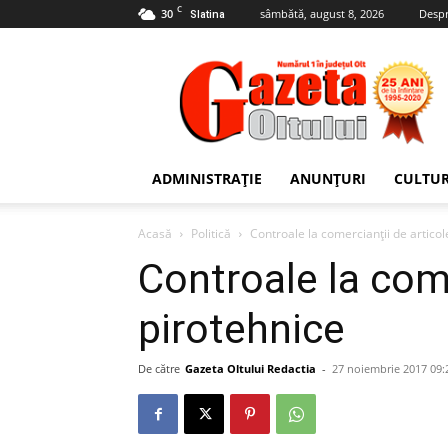
C
30
sâmbătă, august 8, 2026
Despr
Slatina
Gazeta
Oltului
ADMINISTRAȚIE
ANUNȚURI
CULTU
Acasă
Politică
Controale la comercianţii de articol
Controale la come
pirotehnice
De către
Gazeta Oltului Redactia
-
27 noiembrie 2017 09: