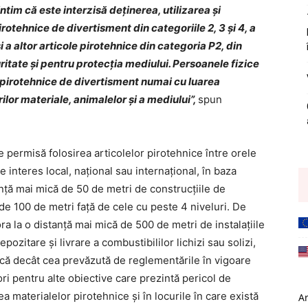
tim că este interzisă deţinerea, utilizarea şi
rotehnice de divertisment din categoriile 2, 3 şi 4, a
i a altor articole pirotehnice din categoria P2, din
ritate şi pentru protecţia mediului. Persoanele fizice
le pirotehnice de divertisment numai cu luarea
ilor materiale, animalelor şi a mediului
”,
spun
e permisă folosirea articolelor pirotehnice între orele
interes local, naţional sau internaţional, în baza
stanţă mai mică de 50 de metri de construcţiile de
n de 100 de metri faţă de cele cu peste 4 niveluri. De
 la o distanţă mai mică de 500 de metri de instalaţiile
pozitare şi livrare a combustibililor lichizi sau solizi,
mică decât cea prevăzută de reglementările în vigoare
ri pentru alte obiective care prezintă pericol de
a materialelor pirotehnice și în locurile în care există
A