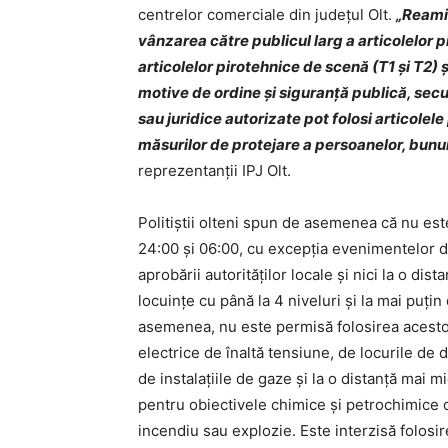
centrelor comerciale din județul Olt.
„Reamin
vânzarea către publicul larg a articolelor pi
articolelor pirotehnice de scenă (T1 şi T2) ş
motive de ordine și siguranţă publică, secu
sau juridice autorizate pot folosi articole
măsurilor de protejare a persoanelor, bunur
reprezentanții IPJ Olt.
Politiștii olteni spun de asemenea că nu est
24:00 şi 06:00, cu excepţia evenimentelor de 
aprobării autorităţilor locale și nici la o di
locuinţe cu până la 4 niveluri şi la mai puţi
asemenea, nu este permisă folosirea acestora
electrice de înaltă tensiune, de locurile de de
de instalaţiile de gaze și la o distanță mai 
pentru obiectivele chimice și petrochimice o
incendiu sau explozie. Este interzisă folosire