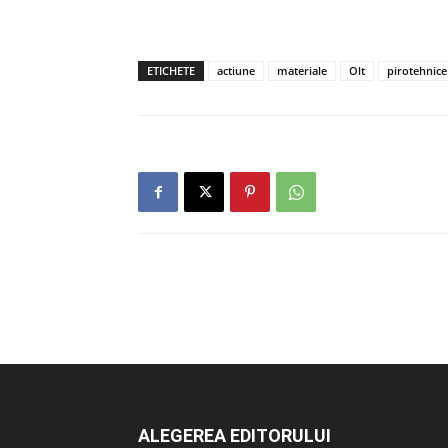
ETICHETE
actiune
materiale
Olt
pirotehnice
ALEGEREA EDITORULUI