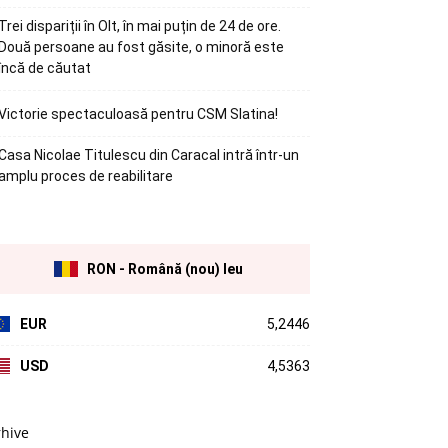
Trei dispariții în Olt, în mai puțin de 24 de ore.
Două persoane au fost găsite, o minoră este
încă de căutat
Victorie spectaculoasă pentru CSM Slatina!
Casa Nicolae Titulescu din Caracal intră într-un
amplu proces de reabilitare
RON - Română (nou) leu
EUR
5,2446
USD
4,5363
rhive