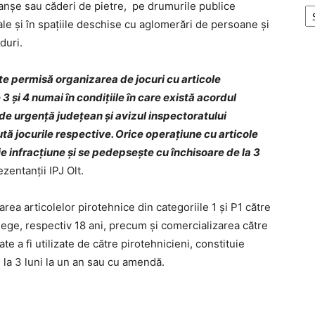
lanșe sau căderi de pietre, pe drumurile publice
nale și în spațiile deschise cu aglomerări de persoane și
duri.
ste permisă organizarea de jocuri cu articole
3 şi 4 numai în condiţiile în care există acordul
i de urgenţă judeţean şi avizul inspectoratului
ută jocurile respective. Orice operaţiune cu articole
ie infracţiune şi se pedepseşte cu închisoare de la 3
zentanții IPJ Olt.
ea articolelor pirotehnice din categoriile 1 şi P1 către
lege, respectiv 18 ani, precum şi comercializarea către
te a fi utilizate de către pirotehnicieni, constituie
 la 3 luni la un an sau cu amendă.