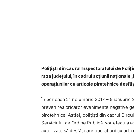
Polițiști din cadrul Inspectoratului de Poli
raza județului, în cadrul acțiunii naţionale 
operaţiunilor cu articole pirotehnice desfăş
În perioada 21 noiembrie 2017 – 5 ianuarie 20
prevenirea oricăror evenimente negative gen
pirotehnice. Astfel, polițiști din cadrul Biro
Serviciului de Ordine Publică, vor efectua acţ
autorizate să desfăşoare operaţiuni cu artico