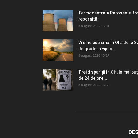
Termocentrala Paroșeni a fo
repornită
8 august 2026 15:31
Vreme extremă în Olt: de la 3
de grade la vijelii...
8 august 2026 15:27
Trei dispariții în Olt, în mai puț
de 24 de ore....
8 august 2026 13:50
DES