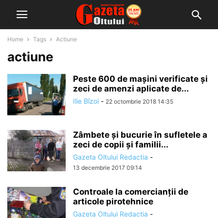
Home
Tags
Actiune
actiune
Peste 600 de maşini verificate şi
zeci de amenzi aplicate de...
Ilie Bîzoi
-
22 octombrie 2018 14:35
Zâmbete și bucurie în sufletele a
zeci de copii și familii...
Gazeta Oltului Redactia
-
13 decembrie 2017 09:14
Controale la comercianţii de
articole pirotehnice
Gazeta Oltului Redactia
-