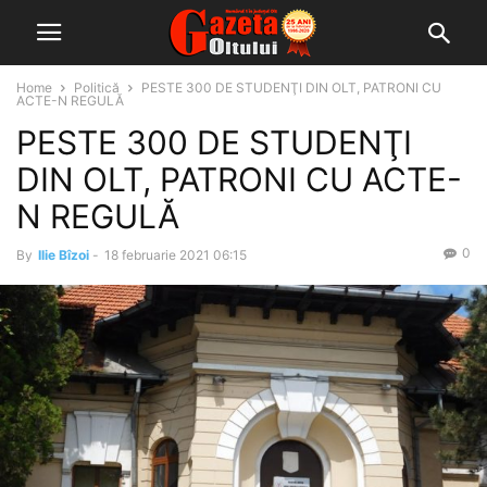
Home
Politică
PESTE 300 DE STUDENŢI DIN OLT, PATRONI CU
ACTE-N REGULĂ
PESTE 300 DE STUDENŢI
DIN OLT, PATRONI CU ACTE-
N REGULĂ
0
By
Ilie Bîzoi
-
18 februarie 2021 06:15