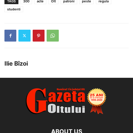
TAGS
300
acte
Olt
patroni
peste
regula
studenti
Ilie Bîzoi
ABOUT US