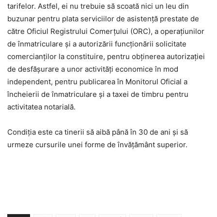
tarifelor. Astfel, ei nu trebuie să scoată nici un leu din
buzunar pentru plata serviciilor de asistenţă prestate de
către Oficiul Registrului Comerţului (ORC), a operaţiunilor
de înmatriculare şi a autorizării funcţionării solicitate
comercianţilor la constituire, pentru obţinerea autorizaţiei
de desfăşurare a unor activităţi economice în mod
independent, pentru publicarea în Monitorul Oficial a
încheierii de înmatriculare şi a taxei de timbru pentru
activitatea notarială.
Condiţia este ca tinerii să aibă până în 30 de ani şi să
urmeze cursurile unei forme de învăţământ superior.