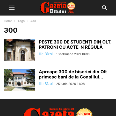
Home
Tags
300
300
PESTE 300 DE STUDENŢI DIN OLT,
PATRONI CU ACTE-N REGULĂ
Ilie Bîzoi
-
18 februarie 2021 06:15
Aproape 300 de biserici din Olt
primesc bani de la Consiliul...
Ilie Bîzoi
-
25 iunie 2020 11:08