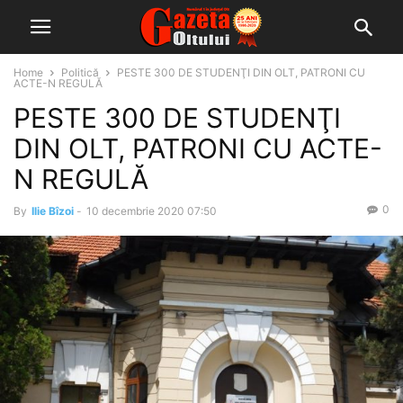
Home
Politică
PESTE 300 DE STUDENŢI DIN OLT, PATRONI CU
ACTE-N REGULĂ
PESTE 300 DE STUDENŢI
DIN OLT, PATRONI CU ACTE-
N REGULĂ
0
By
Ilie Bîzoi
-
10 decembrie 2020 07:50