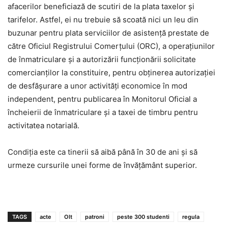
afacerilor beneficiază de scutiri de la plata taxelor şi
tarifelor. Astfel, ei nu trebuie să scoată nici un leu din
buzunar pentru plata serviciilor de asistenţă prestate de
către Oficiul Registrului Comerţului (ORC), a operaţiunilor
de înmatriculare şi a autorizării funcţionării solicitate
comercianţilor la constituire, pentru obţinerea autorizaţiei
de desfăşurare a unor activităţi economice în mod
independent, pentru publicarea în Monitorul Oficial a
încheierii de înmatriculare şi a taxei de timbru pentru
activitatea notarială.
Condiţia este ca tinerii să aibă până în 30 de ani şi să
urmeze cursurile unei forme de învăţământ superior.
TAGS
acte
Olt
patroni
peste 300 studenti
regula