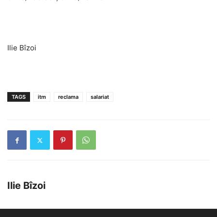
Ilie Bîzoi
TAGS
itm
reclama
salariat
Ilie Bîzoi