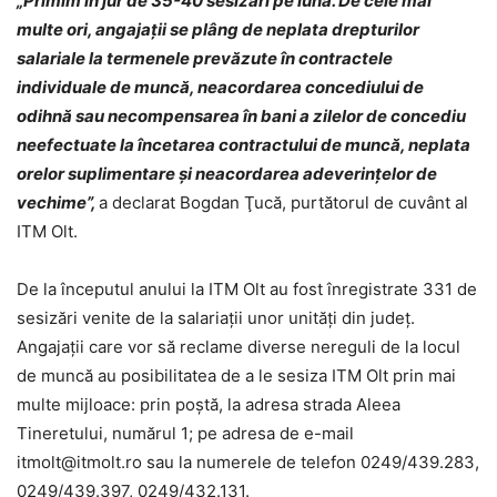
„Primim în jur de 35-40 sesizări pe lună. De cele mai
multe ori, angajaţii se plâng de neplata drepturilor
salariale
la termenele prevăzute în contractele
individuale de muncă, neacordarea concediului de
odihnă sau necompensarea în bani a zilelor de concediu
neefectuate la încetarea contractului de muncă, neplata
orelor suplimentare şi neacordarea adeverinţelor de
vechime”,
a declarat Bogdan Ţucă, purtătorul de cuvânt al
ITM Olt.
De la începutul anului la ITM Olt au fost înregistrate 331 de
sesizări venite de la salariaţii unor unităţi din judeţ.
Angajaţii care vor să reclame diverse nereguli de la locul
de muncă au posibilitatea de a le sesiza ITM Olt prin mai
multe mijloace: prin poştă, la adresa strada Aleea
Tineretului, numărul 1; pe adresa de e-mail
itmolt@itmolt.ro sau la numerele de telefon 0249/439.283,
0249/439.397, 0249/432.131.