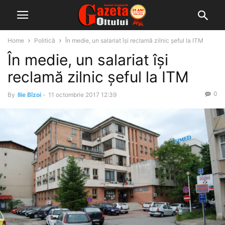
Home
Politică
În medie, un salariat îşi reclamă zilnic şeful la ITM
În medie, un salariat îşi
reclamă zilnic şeful la ITM
0
By
Ilie Bîzoi
-
11 octombrie 2017 12:39