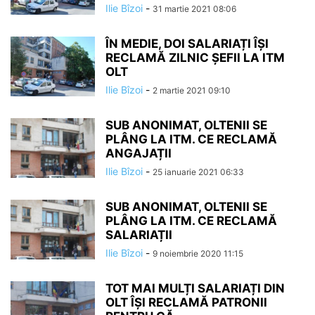
Ilie Bîzoi
-
31 martie 2021 08:06
ÎN MEDIE, DOI SALARIAȚI ÎŞI
RECLAMĂ ZILNIC ŞEFII LA ITM
OLT
Ilie Bîzoi
-
2 martie 2021 09:10
SUB ANONIMAT, OLTENII SE
PLÂNG LA ITM. CE RECLAMĂ
ANGAJAȚII
Ilie Bîzoi
-
25 ianuarie 2021 06:33
SUB ANONIMAT, OLTENII SE
PLÂNG LA ITM. CE RECLAMĂ
SALARIAȚII
Ilie Bîzoi
-
9 noiembrie 2020 11:15
TOT MAI MULȚI SALARIAȚI DIN
OLT ÎȘI RECLAMĂ PATRONII