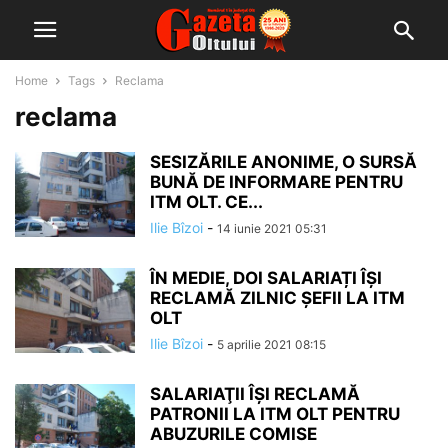
Home
Tags
Reclama
reclama
SESIZĂRILE ANONIME, O SURSĂ
BUNĂ DE INFORMARE PENTRU
ITM OLT. CE...
Ilie Bîzoi
-
14 iunie 2021 05:31
ÎN MEDIE, DOI SALARIAȚI ÎŞI
RECLAMĂ ZILNIC ŞEFII LA ITM
OLT
Ilie Bîzoi
-
5 aprilie 2021 08:15
SALARIAŢII ÎŞI RECLAMĂ
PATRONII LA ITM OLT PENTRU
ABUZURILE COMISE