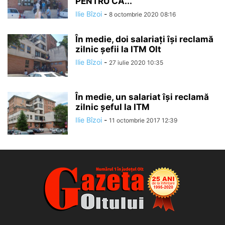
PENTRU CĂ...
Ilie Bîzoi
-
8 octombrie 2020 08:16
În medie, doi salariați îşi reclamă
zilnic şefii la ITM Olt
Ilie Bîzoi
-
27 iulie 2020 10:35
În medie, un salariat îşi reclamă
zilnic şeful la ITM
Ilie Bîzoi
-
11 octombrie 2017 12:39