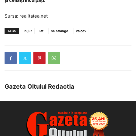
și ceilalți inculpați.
Sursa: realitatea.net
TAGS
in jur
lat
se strange
valcov
Gazeta Oltului Redactia