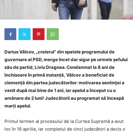
Darius Vâlcov, „creierul” din spatele programului de
guvernare al PSD, merge încet dar sigur pe urmele șefului
său de partid, Liviu Dragnea. Condamnat la 8 ani de
închisoare în primă instanță, Vâlcov a beneficiat de
clemență din partea judecătorilor: motivarea sentinței a
venit după mai bine de 1 ani, iar apelul a început cu o
amânare de 2 luni! Judecătorii au programat să înceapă
marți apelul.
Primul termen al procesului de la Curtea Supremă a avut
loc în 16 aprilie, iar completul de cinci judecători a decis o