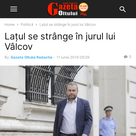
Home
Politică
Lațul se strânge în jurul lui Vâlcov
Lațul se strânge în jurul lui
Vâlcov
0
By
Gazeta Oltului Redactia
-
11 iunie 2019 09:29