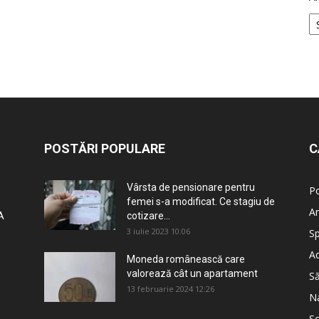
POSTĂRI POPULARE
C
Vârsta de pensionare pentru
Po
femei s-a modificat. Ce stagiu de
An
A
cotizare...
3 iulie 2023 10:06
Sp
Ad
Moneda românească care
valorează cât un apartament
S
13 februarie 2024 12:26
Na
So