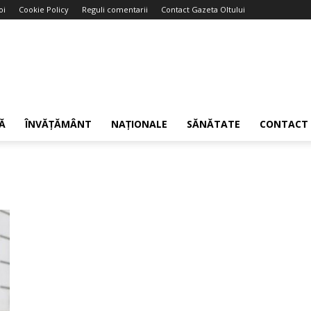
oi
Cookie Policy
Reguli comentarii
Contact Gazeta Oltului
Ă
ÎNVĂȚĂMÂNT
NAȚIONALE
SĂNĂTATE
CONTACT