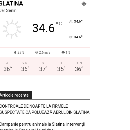
SLATINA
Cer Senin
°
34.6
°
C
34.6
°
34.6
29%
2.6m/s
1%
J
VIN
S
D
LUN
36
°
36
°
37
°
35
°
36
°
Articole recente
CONTROALE DE NOAPTE LA FIRMELE
SUSPECTATE CĂ POLUEAZĂ AERUL DIN SLATINA
Campanie pentru animale la Slatina: intervenții