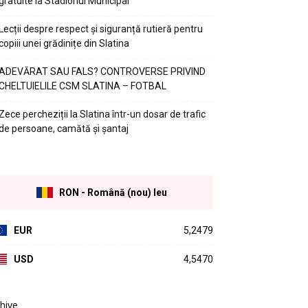
gratuite la Stadionul Municipal
Lecții despre respect și siguranță rutieră pentru
copiii unei grădinițe din Slatina
ADEVĂRAT SAU FALS? CONTROVERSE PRIVIND
CHELTUIELILE CSM SLATINA – FOTBAL
Zece percheziții la Slatina într-un dosar de trafic
de persoane, camătă și șantaj
RON - Română (nou) leu
EUR
5,2479
USD
4,5470
hive