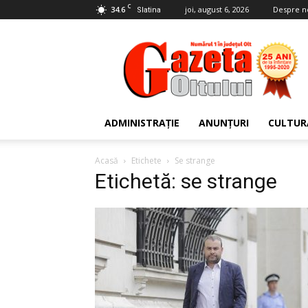
C
34.6
joi, august 6, 2026
Despre n
Slatina
Gazeta
Oltului
ADMINISTRAȚIE
ANUNȚURI
CULTUR
Acasă
Etichete
Se strange
Etichetă: se strange