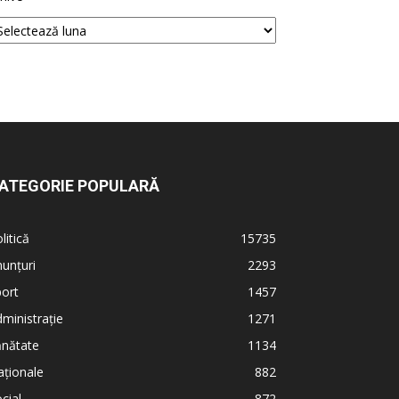
ATEGORIE POPULARĂ
litică
15735
unțuri
2293
ort
1457
ministrație
1271
ănătate
1134
ționale
882
cial
872