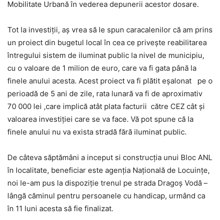
Mobilitate Urbană în vederea depunerii acestor dosare.
Tot la investiţii, aş vrea să le spun caracalenilor că am prins
un proiect din bugetul local în cea ce priveşte reabilitarea
întregului sistem de iluminat public la nivel de municipiu,
cu o valoare de 1 milion de euro, care va fi gata până la
finele anului acesta. Acest proiect va fi plătit eşalonat pe o
perioadă de 5 ani de zile, rata lunară va fi de aproximativ
70 000 lei ,care implică atât plata facturii către CEZ cât şi
valoarea investiţiei care se va face. Vă pot spune că la
finele anului nu va exista stradă fără iluminat public.
De câteva săptămâni a inceput si construcţia unui Bloc ANL
în localitate, beneficiar este agenţia Naţională de Locuinţe,
noi le-am pus la dispoziţie trenul pe strada Dragoş Vodă –
lângă căminul pentru persoanele cu handicap, urmând ca
în 11 luni acesta să fie finalizat.