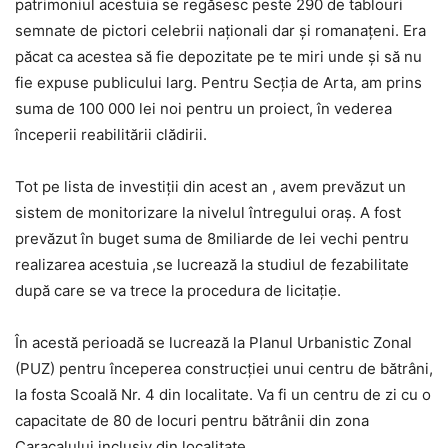
patrimoniul acestuia se regăsesc peste 290 de tablouri
semnate de pictori celebrii naţionali dar şi romanaţeni. Era
păcat ca acestea să fie depozitate pe te miri unde şi să nu
fie expuse publicului larg. Pentru Secţia de Arta, am prins
suma de 100 000 lei noi pentru un proiect, în vederea
începerii reabilitării clădirii.
Tot pe lista de investiţii din acest an , avem prevăzut un
sistem de monitorizare la nivelul întregului oraş. A fost
prevăzut în buget suma de 8miliarde de lei vechi pentru
realizarea acestuia ,se lucrează la studiul de fezabilitate
după care se va trece la procedura de licitaţie.
În acestă perioadă se lucrează la Planul Urbanistic Zonal
(PUZ) pentru începerea construcţiei unui centru de bătrâni,
la fosta Scoală Nr. 4 din localitate. Va fi un centru de zi cu o
capacitate de 80 de locuri pentru bătrânii din zona
Caracalului inclusiv din localitate.