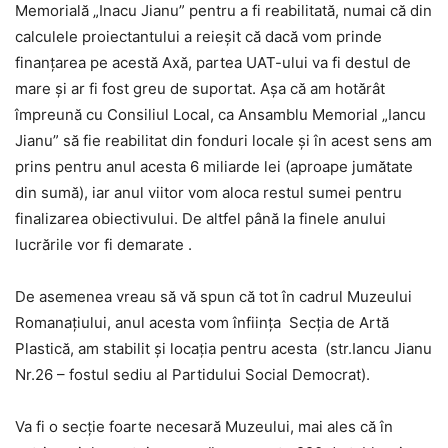
Memorială „Inacu Jianu” pentru a fi reabilitată, numai că din
calculele proiectantului a reieşit că dacă vom prinde
finanţarea pe acestă Axă, partea UAT-ului va fi destul de
mare şi ar fi fost greu de suportat. Aşa că am hotărât
împreună cu Consiliul Local, ca Ansamblu Memorial „Iancu
Jianu” să fie reabilitat din fonduri locale şi în acest sens am
prins pentru anul acesta 6 miliarde lei (aproape jumătate
din sumă), iar anul viitor vom aloca restul sumei pentru
finalizarea obiectivului. De altfel până la finele anului
lucrările vor fi demarate .
De asemenea vreau să vă spun că tot în cadrul Muzeului
Romanaţiului, anul acesta vom înfiinţa Secţia de Artă
Plastică, am stabilit şi locaţia pentru acesta (str.Iancu Jianu
Nr.26 – fostul sediu al Partidului Social Democrat).
Va fi o secţie foarte necesară Muzeului, mai ales că în