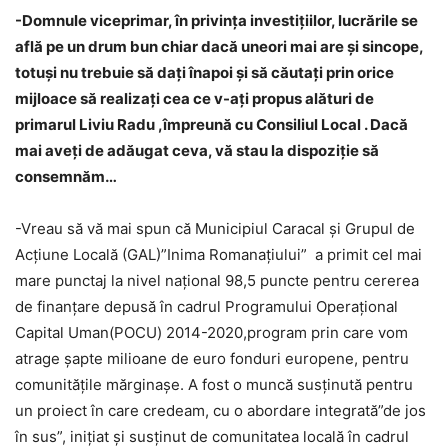
-Domnule viceprimar, în privinţa investiţiilor, lucrările se
află pe un drum bun chiar dacă uneori mai are şi sincope,
totuşi nu trebuie să daţi înapoi şi să căutaţi prin orice
mijloace să realizaţi cea ce v-aţi propus alături de
primarul Liviu Radu ,împreună cu Consiliul Local . Dacă
mai aveţi de adăugat ceva, vă stau la dispoziţie să
consemnăm…
-Vreau să vă mai spun că Municipiul Caracal şi Grupul de
Acţiune Locală (GAL)”Inima Romanaţiului” a primit cel mai
mare punctaj la nivel naţional 98,5 puncte pentru cererea
de finanţare depusă în cadrul Programului Operaţional
Capital Uman(POCU) 2014-2020,program prin care vom
atrage şapte milioane de euro fonduri europene, pentru
comunităţile mărginaşe. A fost o muncă susţinută pentru
un proiect în care credeam, cu o abordare integrată”de jos
în sus”, iniţiat şi susţinut de comunitatea locală în cadrul