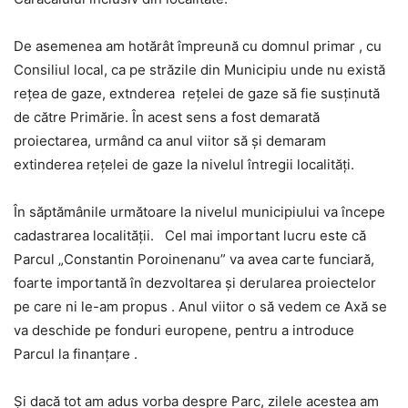
De asemenea am hotărât împreună cu domnul primar , cu
Consiliul local, ca pe străzile din Municipiu unde nu există
reţea de gaze, extnderea reţelei de gaze să fie susţinută
de către Primărie. În acest sens a fost demarată
proiectarea, urmând ca anul viitor să şi demaram
extinderea reţelei de gaze la nivelul întregii localităţi.
În săptămânile următoare la nivelul municipiului va începe
cadastrarea localităţii. Cel mai important lucru este că
Parcul „Constantin Poroinenanu” va avea carte funciară,
foarte importantă în dezvoltarea şi derularea proiectelor
pe care ni le-am propus . Anul viitor o să vedem ce Axă se
va deschide pe fonduri europene, pentru a introduce
Parcul la finanţare .
Şi dacă tot am adus vorba despre Parc, zilele acestea am