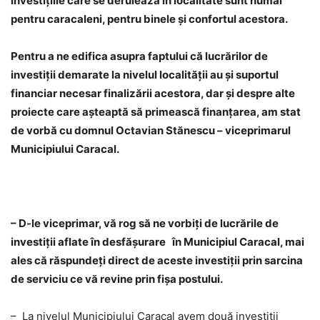
investiţiile care se derulează în localitate sunt numai
pentru caracaleni, pentru binele şi confortul acestora.
Pentru a ne edifica asupra faptului că lucrărilor de
investiţii demarate la nivelul localităţii au şi suportul
financiar necesar finalizării acestora, dar şi despre alte
proiecte care aşteaptă să primească finanţarea, am stat
de vorbă cu domnul Octavian Stănescu – viceprimarul
Municipiului Caracal.
–
D-le viceprimar, vă rog să ne vorbiţi de lucrările de
investiţii aflate în desfăşurare în Municipiul Caracal, mai
ales că răspundeţi direct de aceste investiţii prin sarcina
de serviciu ce vă revine prin fişa postului.
– La nivelul Municipiului Caracal avem două investiţii