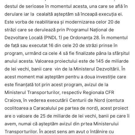
destul de serioase în momentul acesta, una care se află în
derulare iar la cealaltă aşteptăm să înceapă execuţia ei.
Este vorba de reabilitarea şi modernizarea celor 20 de
străzi care se derulează prin Programul Naţional de
Dezvoltare Locală (PNDL 1) pe Ordonanţa 28. În momentul
de faţă sau executat 16 din cele 20 de străzi prinse în
program, urmând ca cele 4 să fie finalizate pâna la sfârşitul
anului acesta. Valoarea proiectului este de 145 de miliarde
de lei vechi, banii care vin de la Ministerul Dezvoltării. În
acest moment mai aşteptăm pentru a doua investiţie care
este finanţată tot prin acest program, avizul de la
Ministerul Transporturilor, respectiv Regionala CFR
Craiova, în vederea executării Centurii de Nord (centura
ocolitoarea a Caracalului pe partea de nord), acest proiect
are o valoare de 25 de miliarde de lei vechi, banii pe care îi
avem, numai că aşteptăm avizul din prtea Ministerului
Transporturilor. În acest sens am avut o întâlnire cu