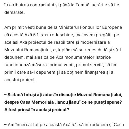
în atribuirea contractului şi până la Tomnă lucrările să fie
demarate.
Am primit veşti bune de la Ministerul Fondurilor Europene
că acestă Axă 5.1. s-ar redeschide, mai avem pregătit pe
aceiasi Axa proiectul de reabilitare şi modernizare a
Muzeului Romanaţiului, aşteptăm să se redeschidă şi să-l
depunem, mai ales că pe Axa monumentelor istorice
funcţionează măsura „primul venit, primul servit”, să fim
primii care să-l depunem şi să obţinem finanţarea şi a
acestui proiect.
– Şi dacă totuşi aţi adus în discuţie Muzeul Romanaţiului,
despre Casa Memorială „Iancu jianu” ce ne puteţi spune?
A fost prinsă în acelaşi proiect?
– Am încercat tot pe această Axă 5.1. să introducem şi Casa