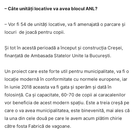
– Câte unităţi locative va avea blocul ANL?
– Vor fi 54 de unităţi locative, va fi amenajată o parcare şi
locuri de joacă pentru copii.
Şi tot în acestă perioadă a început şi construcţia Creşei,
finanţată de Ambasada Statelor Unite la Bucureşti.
Un proiect care este forte util pentru municipalitate, va fi o
locaţie modernă în conformitate cu normele europene, iar
în iunie 2018 aceasta va fi gata şi sperăm şi dată în
folosinţă. Ca şi capacitate, 60-70 de copii ai caracalenilor
vor beneficia de acest modern spaţiu. Este a treia creşă pe
care o va avea municipalitatea, este binevenită, mai ales că
la una din cele două pe care le avem acum plătim chirie
către fosta Fabrică de vagoane.