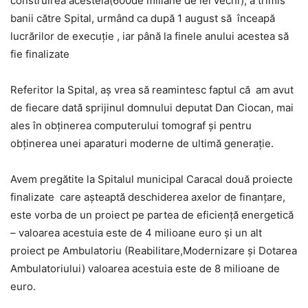
construirea acesteia(600de miliane de lei vechi), a trimis
banii către Spital, urmând ca după 1 august să înceapă
lucrărilor de execuţie , iar până la finele anului acestea să
fie finalizate
Referitor la Spital, aş vrea să reamintesc faptul că am avut
de fiecare dată sprijinul domnului deputat Dan Ciocan, mai
ales în obţinerea computerului tomograf şi pentru
obţinerea unei aparaturi moderne de ultimă generaţie.
Avem pregătite la Spitalul municipal Caracal două proiecte
finalizate care aşteaptă deschiderea axelor de finanţare,
este vorba de un proiect pe partea de eficienţă energetică
– valoarea acestuia este de 4 milioane euro şi un alt
proiect pe Ambulatoriu (Reabilitare,Modernizare şi Dotarea
Ambulatoriului) valoarea acestuia este de 8 milioane de
euro.