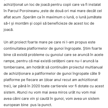
achiziţionat un loc de joacă pentru copii care va fi instalat
în Parcul Poroineanu ,este de două ori mai mare decât cel
aflat acum .Sperăm ca în maximum o lună, o lună jumătate
să-l şi montăm şi copii să beneficieze de acest loc de
joacă.
Un alt proiect foarte mare pe care ni l-am propus este
continuitatea platformelor de gunoi îngropate. Ştim foarte
bine că există probleme cu gunoiul care se aruncă în acele
rampe, pentru că mai există cetăţeni care nu-l aruncă la
tomberoane, am hotărât să continuăm proiectul multianual
de achiziţionare a paltformelor de gunoi îngropate câte 9
platforme pe fiecare an (doar anul recut am achizitionat
trei), iar până în 2020 toate cartierele vor fi dotate cu acest
sistem. Atunci nu vom mai avea miros urât nu vom mai
avea câini care vin şi caută în gunoi, vom avea un sistem
european bine pus la punct.