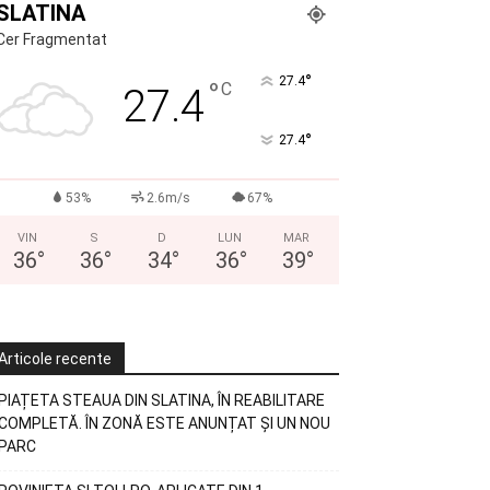
SLATINA
Cer Fragmentat
°
27.4
°
C
27.4
°
27.4
53%
2.6m/s
67%
VIN
S
D
LUN
MAR
36
°
36
°
34
°
36
°
39
°
Articole recente
PIAȚETA STEAUA DIN SLATINA, ÎN REABILITARE
COMPLETĂ. ÎN ZONĂ ESTE ANUNȚAT ȘI UN NOU
PARC