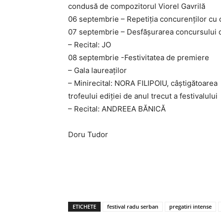
condusă de compozitorul Viorel Gavrilă
06 septembrie – Repetiția concurenților cu 
07 septembrie – Desfășurarea concursului d
– Recital: JO
08 septembrie -Festivitatea de premiere
– Gala laureaților
– Minirecital: NORA FILIPOIU, câștigătoarea
trofeului ediției de anul trecut a festivalului
– Recital: ANDREEA BĂNICĂ
Doru Tudor
ETICHETE
festival radu serban
pregatiri intense