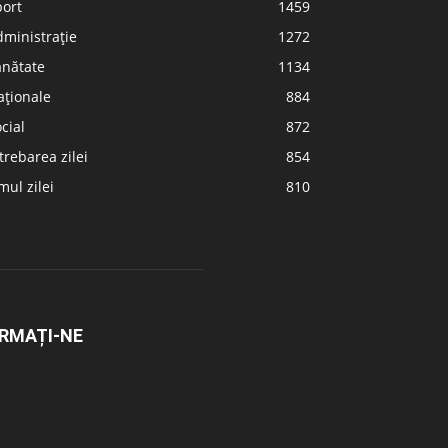
port
1459
ministrație
1272
ănătate
1134
aționale
884
cial
872
trebarea zilei
854
ul zilei
810
RMAȚI-NE