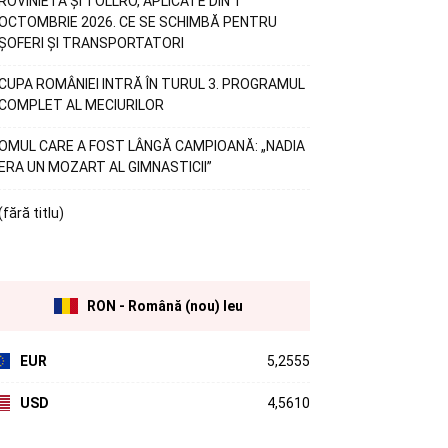
ROVINIETA ȘI TOLLRO, APLICATE DIN 1
OCTOMBRIE 2026. CE SE SCHIMBĂ PENTRU
ȘOFERI ȘI TRANSPORTATORI
CUPA ROMÂNIEI INTRĂ ÎN TURUL 3. PROGRAMUL
COMPLET AL MECIURILOR
OMUL CARE A FOST LÂNGĂ CAMPIOANĂ: „NADIA
ERA UN MOZART AL GIMNASTICII”
(fără titlu)
RON - Română (nou) leu
EUR
5,2555
USD
4,5610