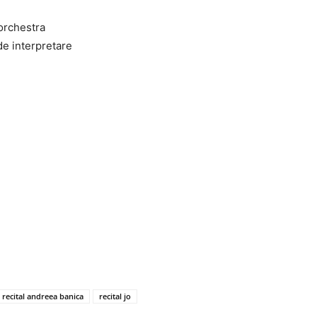
orchestra
e interpretare
recital andreea banica
recital jo