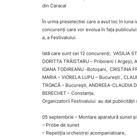
din Caracal
În urma preselectiei care a avut loc în luna 
concurenți care vor evolua în fața publicului 
a, a Festivalului.
Iată care sunt cei 12 concurenți; VASILIA
DORITTA TRĂISTARU – Priboieni ( Argeș),
IOANA TODIREANU -Botoșani, CRISTINA FRĂ
MARIA – VIORELA LUPU – București , CLAU
TROACĂ – București, ANDREEA-CLAUDIA DU
BERECHET – Constanța.
Organizatorii Festivalului au dat publicităț
05 septembrie – Montare aparatură sunet și
– Probe de sunet
– Repetiția orchestrei acompaniatoare,