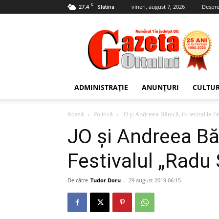
C
27.4
vineri, august 7, 2026
Despre
Slatina
Gazeta
Oltului
ADMINISTRAȚIE
ANUNȚURI
CULTU
Acasă
Politică
JO și Andreea Bănică, în recital la 
JO și Andreea Băn
Festivalul „Radu
De către
Tudor Doru
-
29 august 2019 06:15