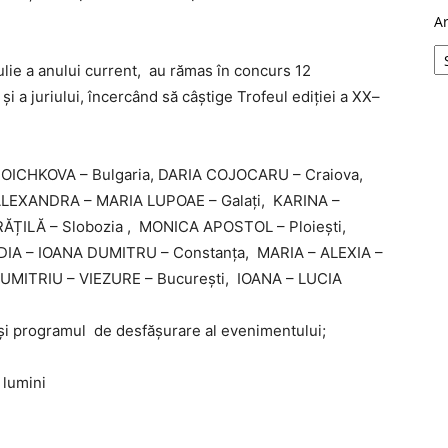
A
iulie a anului current, au rămas în concurs 12
și a juriului, încercând să câștige Trofeul ediției a XX–
 STOICHKOVA – Bulgaria, DARIA COJOCARU – Craiova,
 ALEXANDRA – MARIA LUPOAE – Galați, KARINA –
ȚILĂ – Slobozia , MONICA APOSTOL – Ploiești,
DIA – IOANA DUMITRU – Constanța, MARIA – ALEXIA –
MITRIU – VIEZURE – București, IOANA – LUCIA
ii și programul de desfășurare al evenimentului;
 lumini