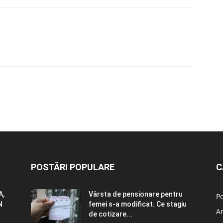
POSTĂRI POPULARE
C
A,
Vârsta de pensionare pentru
Po
N
femei s-a modificat. Ce stagiu
A
de cotizare...