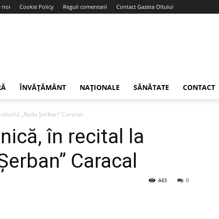
 noi
Cookie Policy
Reguli comentarii
Contact Gazeta Oltului
RĂ
ÎNVĂȚĂMÂNT
NAȚIONALE
SĂNĂTATE
CONTACT
Festivalul „Radu Șerban” Caracal
ică, în recital la
 Șerban” Caracal
443
0