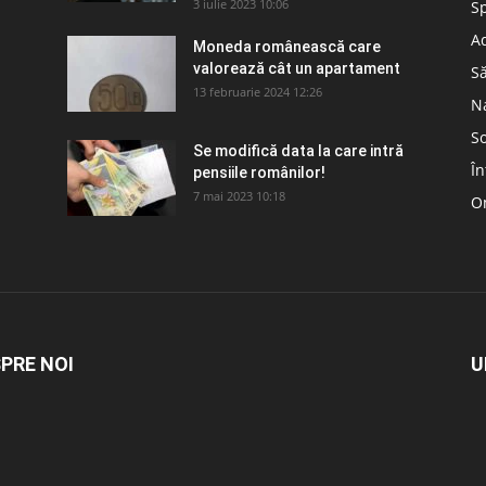
3 iulie 2023 10:06
S
Ad
Moneda românească care
valorează cât un apartament
S
13 februarie 2024 12:26
N
So
Se modifică data la care intră
În
pensiile românilor!
7 mai 2023 10:18
Om
PRE NOI
U