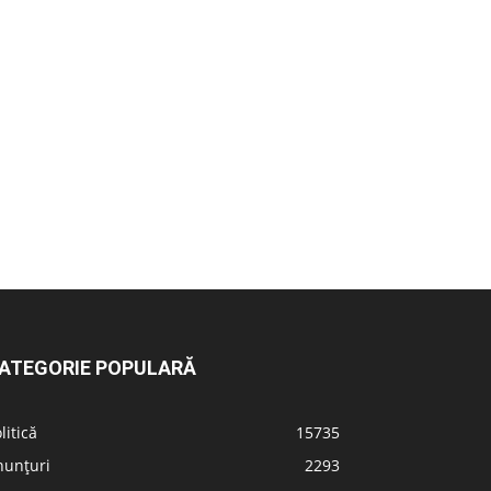
ATEGORIE POPULARĂ
litică
15735
nunțuri
2293