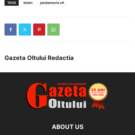
TAGS
bilant
jandarmeria olt
Gazeta Oltului Redactia
ABOUT US