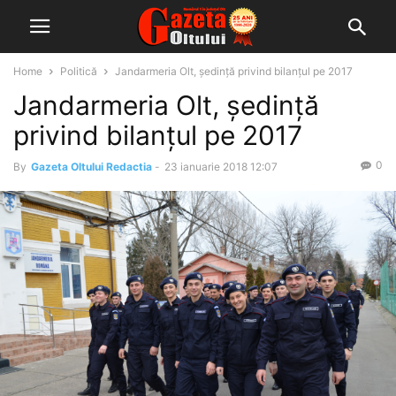
Home
Politică
Jandarmeria Olt, ședință privind bilanțul pe 2017
Jandarmeria Olt, ședință
privind bilanțul pe 2017
0
By
Gazeta Oltului Redactia
-
23 ianuarie 2018 12:07