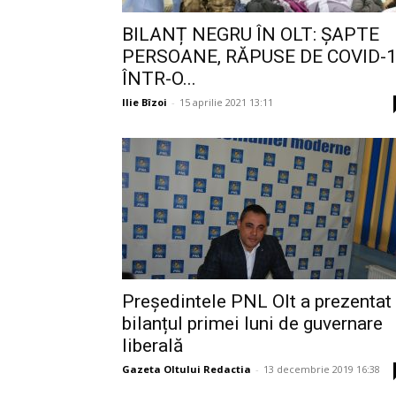
BILANȚ NEGRU ÎN OLT: ŞAPTE
PERSOANE, RĂPUSE DE COVID-
ÎNTR-O...
Ilie Bîzoi
-
15 aprilie 2021 13:11
Președintele PNL Olt a prezentat
bilanțul primei luni de guvernare
liberală
Gazeta Oltului Redactia
-
13 decembrie 2019 16:38