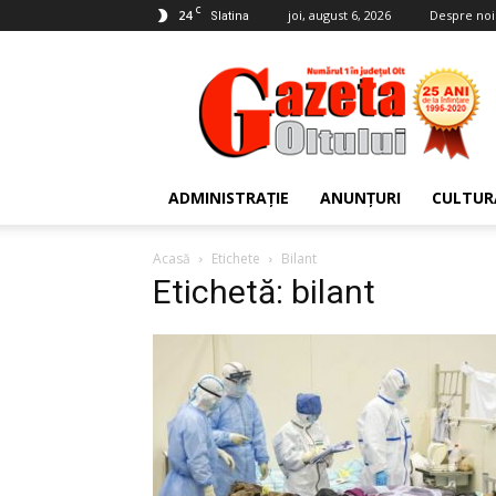
C
24
joi, august 6, 2026
Despre noi
Slatina
Gazeta
Oltului
ADMINISTRAȚIE
ANUNȚURI
CULTUR
Acasă
Etichete
Bilant
Etichetă: bilant