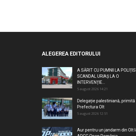
ALEGEREA EDITORULUI
A SĂRIT CU PUMNII LA POLIȚIS
SCANDAL URIAȘ LA O
INTERVENȚIE...
5 august 2026 14:21
Delegație palestiniană, primită 
Prefectura Olt
5 august 2026 12:51
Aur pentru un jandarm din Olt l