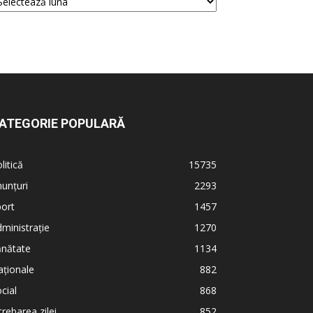
ATEGORIE POPULARĂ
litică
15735
unțuri
2293
ort
1457
ministrație
1270
ănătate
1134
ționale
882
cial
868
trebarea zilei
852