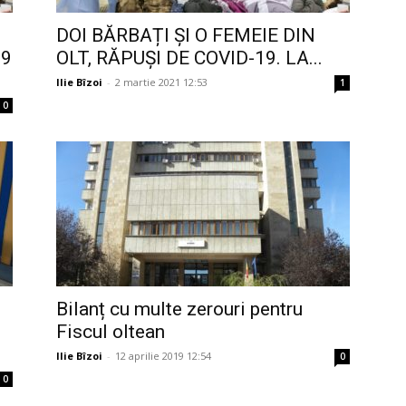
DOI BĂRBAȚI ȘI O FEMEIE DIN
19
OLT, RĂPUȘI DE COVID-19. LA...
Ilie Bîzoi
-
2 martie 2021 12:53
1
0
Bilanț cu multe zerouri pentru
Fiscul oltean
Ilie Bîzoi
-
12 aprilie 2019 12:54
0
0