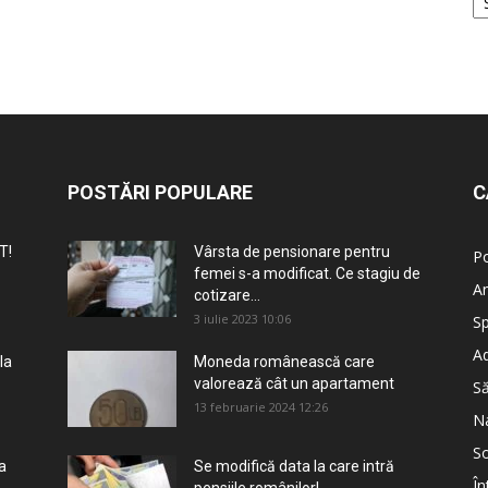
POSTĂRI POPULARE
C
T!
Vârsta de pensionare pentru
Po
femei s-a modificat. Ce stagiu de
An
cotizare...
3 iulie 2023 10:06
Sp
Ad
la
Moneda românească care
valorează cât un apartament
S
13 februarie 2024 12:26
Na
So
a
Se modifică data la care intră
În