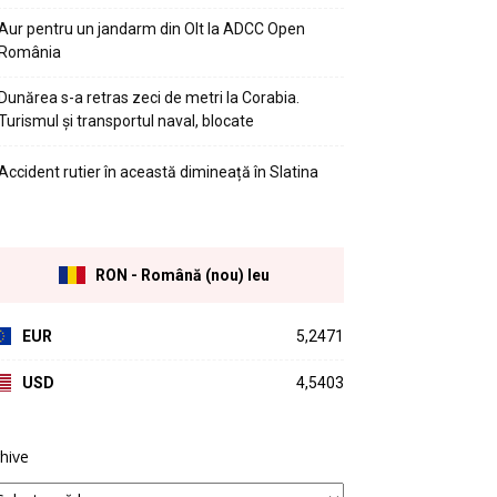
Aur pentru un jandarm din Olt la ADCC Open
România
Dunărea s-a retras zeci de metri la Corabia.
Turismul și transportul naval, blocate
Accident rutier în această dimineață în Slatina
RON - Română (nou) leu
EUR
5,2471
USD
4,5403
hive