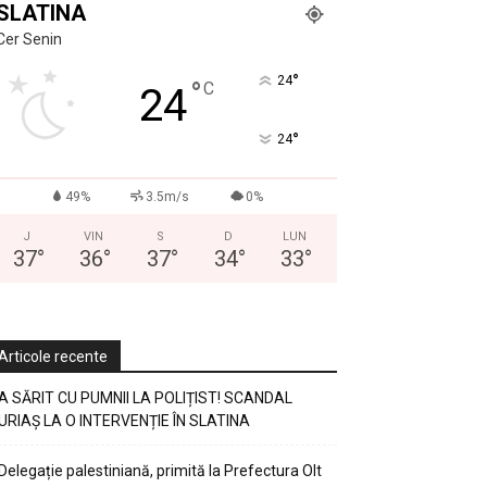
SLATINA
Cer Senin
°
24
°
C
24
°
24
49%
3.5m/s
0%
J
VIN
S
D
LUN
37
°
36
°
37
°
34
°
33
°
Articole recente
A SĂRIT CU PUMNII LA POLIȚIST! SCANDAL
URIAȘ LA O INTERVENȚIE ÎN SLATINA
Delegație palestiniană, primită la Prefectura Olt