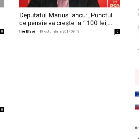
Deputatul Marius Iancu: „Punctul
de pensie va crește la 1100 lei,...
Ilie Bîzoi
-
19 octombrie 2017 09:48
0
0
0
Ar