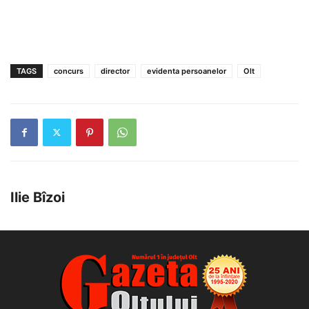
TAGS
concurs
director
evidenta persoanelor
Olt
Ilie Bîzoi