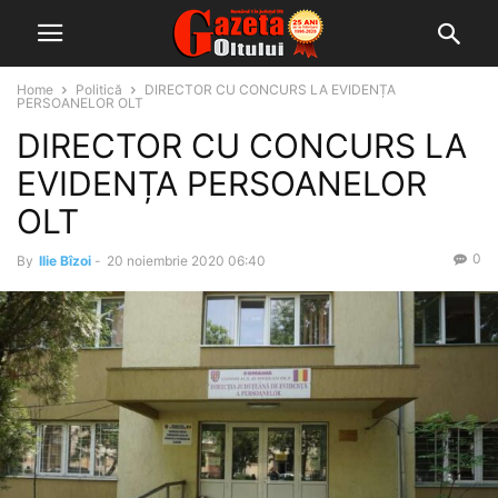
Home
Politică
DIRECTOR CU CONCURS LA EVIDENȚA
PERSOANELOR OLT
DIRECTOR CU CONCURS LA
EVIDENȚA PERSOANELOR
OLT
0
By
Ilie Bîzoi
-
20 noiembrie 2020 06:40