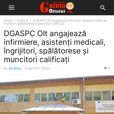
Home
Politică
DGASPC Olt angajează infirmiere, asistenţi medicali,
îngrijitori, spălătorese şi muncitori calificaţi
DGASPC Olt angajează
infirmiere, asistenţi medicali,
îngrijitori, spălătorese şi
muncitori calificaţi
0
By
Ilie Bîzoi
-
3 iulie 2017 08:44