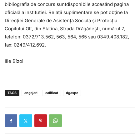
bibliografia de concurs suntdisponibile accesând pagina
oficială a instituției. Relaţii suplimentare se pot obţine la
Direcţiei Generale de Asistenţă Socială şi Protecţia
Copilului Olt, din Slatina, Strada Drăgăneşti, numărul 7,
telefon: 0372/713.562, 563, 564, 565 sau 0349.408.182,
fax: 0249/412.692.
Ilie Bîzoi
TAGS
angajari
calificat
dgaspc