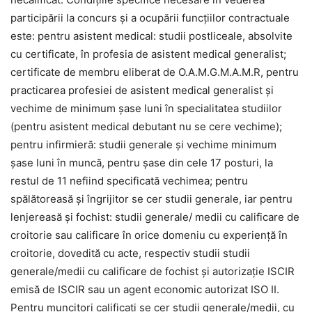
participării la concurs și a ocupării funcțiilor contractuale
este: pentru asistent medical: studii postliceale, absolvite
cu certificate, în profesia de asistent medical generalist;
certificate de membru eliberat de O.A.M.G.M.A.M.R, pentru
practicarea profesiei de asistent medical generalist și
vechime de minimum șase luni în specialitatea studiilor
(pentru asistent medical debutant nu se cere vechime);
pentru infirmieră: studii generale și vechime minimum
șase luni în muncă, pentru șase din cele 17 posturi, la
restul de 11 nefiind specificată vechimea; pentru
spălătoreasă și îngrijitor se cer studii generale, iar pentru
lenjereasă și fochist: studii generale/ medii cu calificare de
croitorie sau calificare în orice domeniu cu experiență în
croitorie, dovedită cu acte, respectiv studii studii
generale/medii cu calificare de fochist şi autorizaţie ISCIR
emisă de ISCIR sau un agent economic autorizat ISO II.
Pentru muncitori calificați se cer studii generale/medii, cu