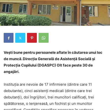
Veşti bune pentru persoanele aflate în căutarea unui loc
de muncă. Direcţia Generală de Asistenţă Socială şi
Protecţia Copilului (DGASPC) Olt face peste 30 de
angajări.
Instituţia are nevoie de 17 infirmiere (dintre care 11
debutante), cinci asistenți medicali (dintre care trei
debutanți), doi îngrijitori, trei muncitori calificați, trei
spălătorese, o lenjereasă, un fochist și un muncitor
necalificat. Condițiile specifice necesare în vederea