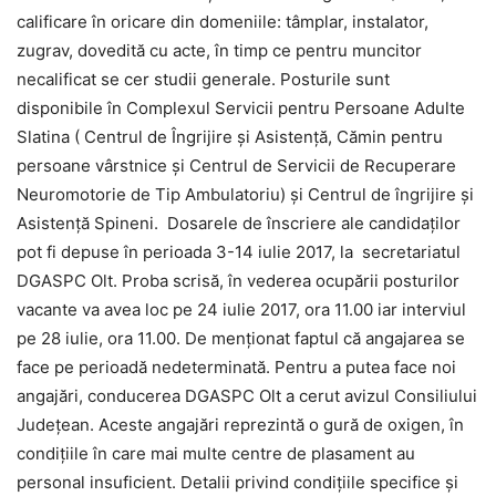
calificare în oricare din domeniile: tâmplar, instalator,
zugrav, dovedită cu acte, în timp ce pentru muncitor
necalificat se cer studii generale. Posturile sunt
disponibile în Complexul Servicii pentru Persoane Adulte
Slatina ( Centrul de Îngrijire şi Asistenţă, Cămin pentru
persoane vârstnice și Centrul de Servicii de Recuperare
Neuromotorie de Tip Ambulatoriu) și Centrul de îngrijire şi
Asistenţă Spineni. Dosarele de înscriere ale candidaților
pot fi depuse în perioada 3-14 iulie 2017, la secretariatul
DGASPC Olt. Proba scrisă, în vederea ocupării posturilor
vacante va avea loc pe 24 iulie 2017, ora 11.00 iar interviul
pe 28 iulie, ora 11.00. De menționat faptul că angajarea se
face pe perioadă nedeterminată. Pentru a putea face noi
angajări, conducerea DGASPC Olt a cerut avizul Consiliului
Judeţean. Aceste angajări reprezintă o gură de oxigen, în
condiţiile în care mai multe centre de plasament au
personal insuficient. Detalii privind condiţiile specifice şi